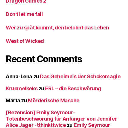
Dragon Games 2
Don’t let me fall
Wer zu spät kommt, den belohnt das Leben
West of Wicked
Recent Comments
Anna-Lena
zu
Das Geheimnis der Schokomagie
Kruemelkeks
zu
ERL – die Beschwörung
Marta
zu
Mörderische Masche
[Rezension] Emily Seymour–
Totenbeschwörung für Anfänger von Jennifer
Alice Jager · tthinkttwice
zu
Emily Seymour