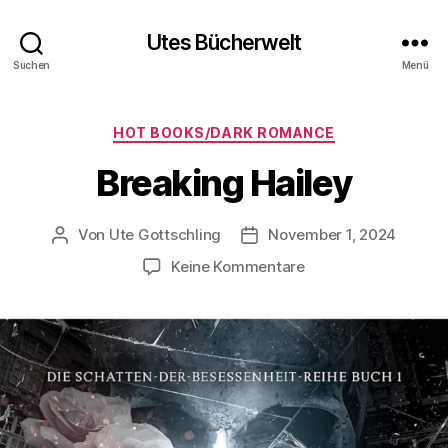
Utes Bücherwelt
Suchen
Menü
Kategorien
HOT BOOKS/DARK ROMANCE
Breaking Hailey
Von
Ute Gottschling
November 1, 2024
Beitragsautor
Veröffentlichungsdatum
zu
Keine Kommentare
Breaking
Hailey