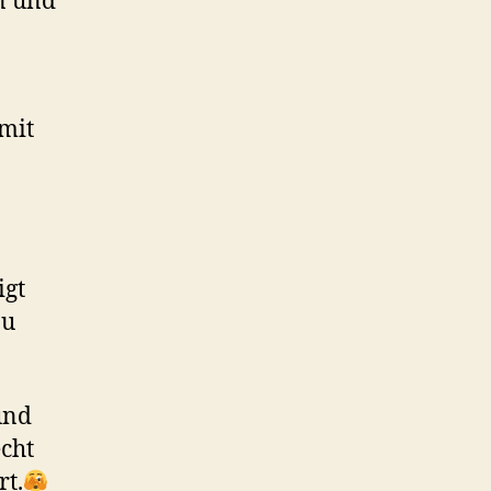
n und
 mit
igt
zu
und
cht
rt.