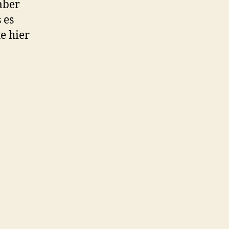
aber
 es
e hier