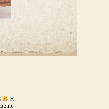
s
es
 heute