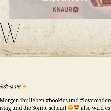
ℛℬ𝒰𝒩𝒢
Morgen ihr lieben #bookies und #lovereader
mstag und die Sonne scheint
also wird es