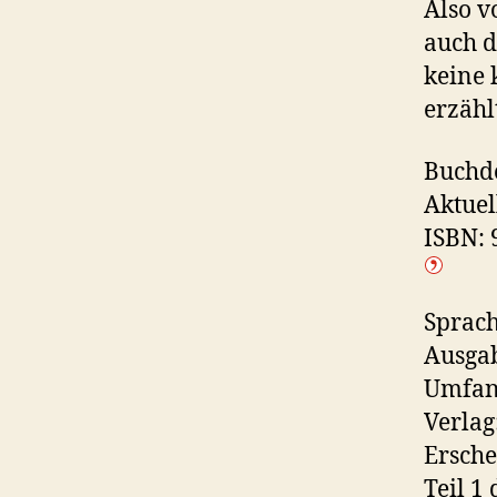
Also v
auch d
keine 
erzähl
Buchde
Aktuel
ISBN:
Sprach
Ausga
Umfang
Verlag
Ersche
Teil 1