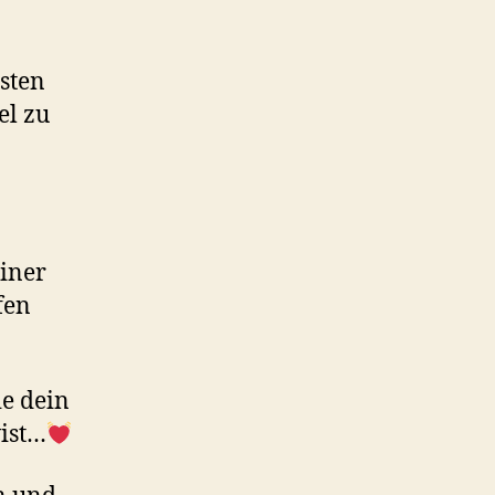
esten
el zu
einer
fen
e dein
wist…