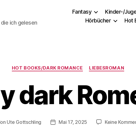
Fantasy
Kinder-/Jug
Hörbücher
Hot
 die ich gelesen
Kategorien
HOT BOOKS/DARK ROMANCE
LIEBESROMAN
y dark Rom
Von
Ute Gottschling
Mai 17, 2025
Keine Komme
tragsautor
Veröffentlichungsdatum