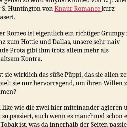
a genau so wird #mydarkromeo von L. J. She
 S. Huntington von
Knaur Romance
kurz
asert.
er Romeo ist eigentlich ein richtiger Grumpy
z zum Hottie und Dallas, unsere sehr naiv
de Prota gibt ihm trotz allem mehr als
altsam Kontra.
t sie wirklich das süße Püppi, das sie allen ze
pielt sie nur hervorragend, um ihren Willen 
mmen?
i like wie die zwei hier miteinander agieren 
 so passiert, auch wenn es manchmal schon e
 Tobak ist, was da innerhalb der Seiten passie