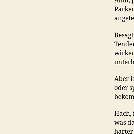
Ähm, j
Parker
angete
Besagt
Tenden
wirken
unterh
Aber is
oder s
beko
Hach, 
was da
harter