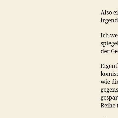
Also e
irgend
Ich we
spiege
der Ge
Eigent
komisc
wie di
gegens
gespan
Reihe 