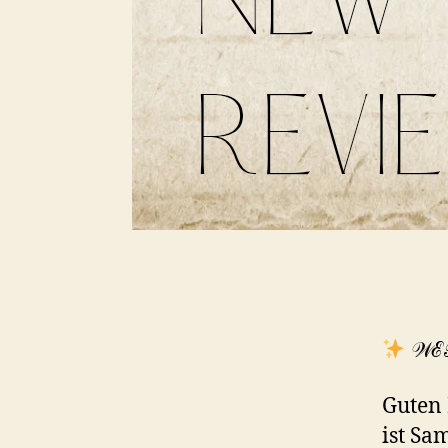
𝒲ℰ
Guten 
ist Sa