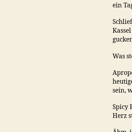
ein Ta
Schlie
Kassel
gucke
Was st
Aprop
heutig
sein, 
Spicy
Herz s