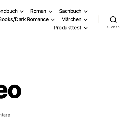
endbuch
Roman
Sachbuch
 Books/Dark Romance
Märchen
Produkttest
Suchen
eo
zu
ntare
My