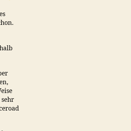
es
chon.
rhalb
ber
en,
Weise
 sehr
nceroad