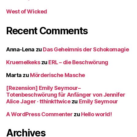
West of Wicked
Recent Comments
Anna-Lena
zu
Das Geheimnis der Schokomagie
Kruemelkeks
zu
ERL – die Beschwörung
Marta
zu
Mörderische Masche
[Rezension] Emily Seymour–
Totenbeschwörung für Anfänger von Jennifer
Alice Jager · tthinkttwice
zu
Emily Seymour
A WordPress Commenter
zu
Hello world!
Archives