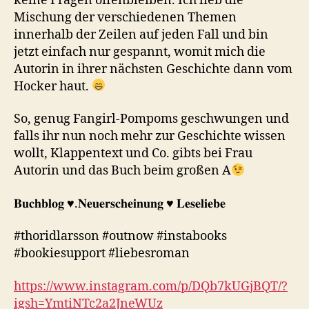
keine Fragen offenbleiben. Ich lieb die
Mischung der verschiedenen Themen
innerhalb der Zeilen auf jeden Fall und bin
jetzt einfach nur gespannt, womit mich die
Autorin in ihrer nächsten Geschichte dann vom
Hocker haut.
So, genug Fangirl-Pompoms geschwungen und
falls ihr nun noch mehr zur Geschichte wissen
wollt, Klappentext und Co. gibts bei Frau
Autorin und das Buch beim großen A
𝐁𝐮𝐜𝐡𝐛𝐥𝐨𝐠 ♥︎.𝐍𝐞𝐮𝐞𝐫𝐬𝐜𝐡𝐞𝐢𝐧𝐮𝐧𝐠 ♥︎ 𝐋𝐞𝐬𝐞𝐥𝐢𝐞𝐛𝐞
#thoridlarsson #outnow #instabooks
#bookiesupport #liebesroman
https://www.instagram.com/p/DQb7kUGjBQT/?
igsh=YmtiNTc2a2JneWUz