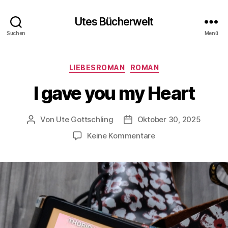
Utes Bücherwelt
Suchen
Menü
Kategorien
LIEBESROMAN
ROMAN
I gave you my Heart
Von
Ute Gottschling
Oktober 30, 2025
Beitragsautor
Veröffentlichungsdatum
zu
Keine Kommentare
I
gave
you
my
Heart