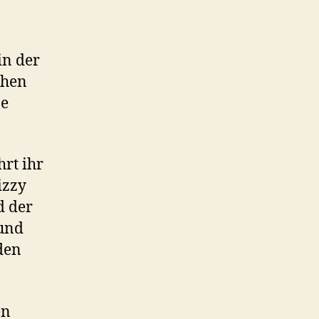
in der
chen
ne
rt ihr
izzy
d der
 und
den
en