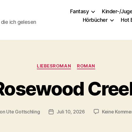
Fantasy
Kinder-/Jug
Hörbücher
Hot
 die ich gelesen
Kategorien
LIEBESROMAN
ROMAN
Rosewood Cree
Von
Ute Gottschling
Juli 10, 2026
Keine Komme
tragsautor
Veröffentlichungsdatum