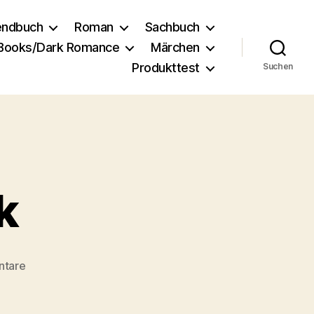
endbuch
Roman
Sachbuch
 Books/Dark Romance
Märchen
Produkttest
Suchen
k
zu
ntare
Rosewood
Creek