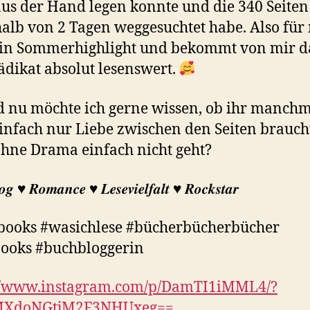
aus der Hand legen konnte und die 340 Seiten
alb von 2 Tagen weggesuchtet habe. Also für
 ein Sommerhighlight und bekommt von mir 
ädikat absolut lesenswert.
d nu möchte ich gerne wissen, ob ihr manch
infach nur Liebe zwischen den Seiten brauch
ohne Drama einfach nicht geht?
𝒈 ♥︎ 𝑹𝒐𝒎𝒂𝒏𝒄𝒆 ♥︎ 𝑳𝒆𝒔𝒆𝒗𝒊𝒆𝒍𝒇𝒂𝒍𝒕 ♥︎ 𝑹𝒐𝒄𝒌𝒔𝒕𝒂𝒓
books #wasichlese #bücherbücherbücher
ooks #buchbloggerin
://www.instagram.com/p/DamTI1iMML4/?
MXdoNGtjM2F3NHUxeg==