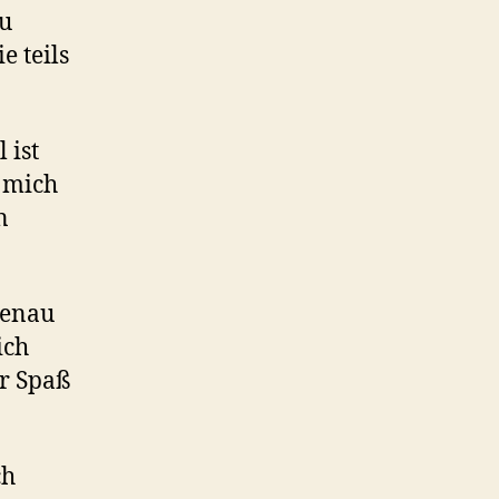
zu
e teils
 ist
r mich
n
genau
ich
ur Spaß
ch