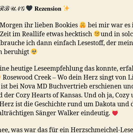
ℛℬ𝒰𝒩𝒢
𝐑𝐞𝐳𝐞𝐧𝐬𝐢𝐨𝐧
Morgen ihr lieben Bookies
bei mir war es 
 Zeit im Reallife etwas hecktisch
und in sol
 brauche ich dann einfach Lesestoff, der mei
n beruhigt
ne heutige Leseempfehlung das konnte, erfah
Rosewood Creek – Wo dein Herz singt von L
 ist bei Nova MD Buchvertrieb erschienen un
d der Cozy Hearts of Kansas. Und oh ja, Cozy
 Herz ist die Geschichte rund um Dakota und 
lträchtigen Sänger Walker eindeutig.
ee, was war das für ein Herzschmeichel-Les