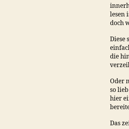
innerh
lesen 
doch w
Diese 
einfac
die hi
verzeih
Oder n
so lie
hier e
bereite
Das ze