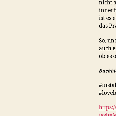
nicht 
innerh
ist es
das Pr
So, un
auch e
ob es 
𝑩𝒖𝒄𝒉𝒃𝒍
#insta
#loveb
https
igsh=