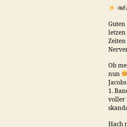
𝒲ℰ
Guten 
letzen
Zeiten
Nerve
Ob mei
nun
Jacobs
1. Ban
voller
skanda
Hach n