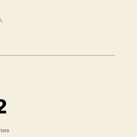
n
,
2
zu
tare