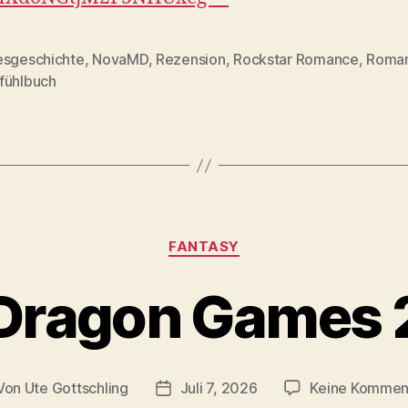
esgeschichte
,
NovaMD
,
Rezension
,
Rockstar Romance
,
Roma
rter
fühlbuch
Kategorien
FANTASY
Dragon Games 
Von
Ute Gottschling
Juli 7, 2026
Keine Kommen
tragsautor
Veröffentlichungsdatum