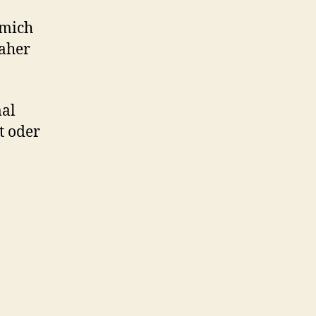
 mich
daher
mal
t oder