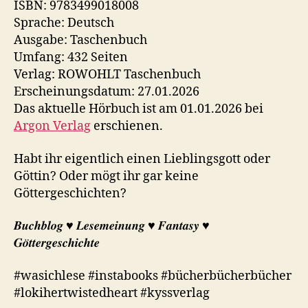
ISBN: 9783499018008
Sprache: Deutsch
Ausgabe: Taschenbuch
Umfang: 432 Seiten
Verlag: ROWOHLT Taschenbuch
Erscheinungsdatum: 27.01.2026
Das aktuelle Hörbuch ist am 01.01.2026 bei
Argon Verlag
erschienen.
Habt ihr eigentlich einen Lieblingsgott oder
Göttin? Oder mögt ihr gar keine
Göttergeschichten?
𝑩𝒖𝒄𝒉𝒃𝒍𝒐𝒈 ♥︎ 𝑳𝒆𝒔𝒆𝒎𝒆𝒊𝒏𝒖𝒏𝒈 ♥︎ 𝑭𝒂𝒏𝒕𝒂𝒔𝒚 ♥︎
𝑮𝒐̈𝒕𝒕𝒆𝒓𝒈𝒆𝒔𝒄𝒉𝒊𝒄𝒉𝒕𝒆
#wasichlese #instabooks #bücherbücherbücher
#lokihertwistedheart #kyssverlag