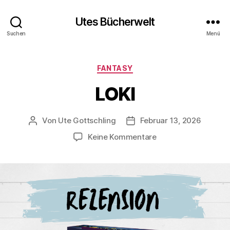
Utes Bücherwelt
Suchen
Menü
Kategorien
FANTASY
LOKI
Von
Ute Gottschling
Februar 13, 2026
Beitragsautor
Veröffentlichungsdatum
zu
Keine Kommentare
LOKI