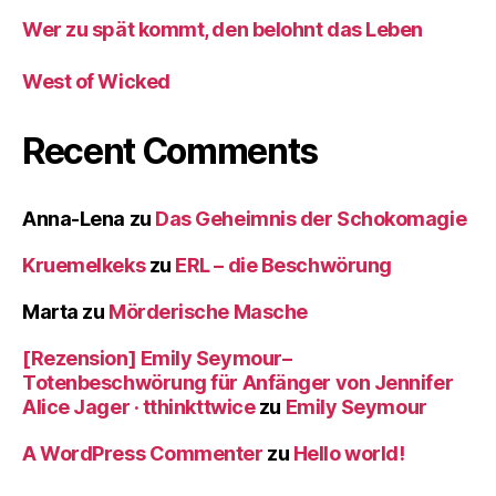
Wer zu spät kommt, den belohnt das Leben
West of Wicked
Recent Comments
Anna-Lena
zu
Das Geheimnis der Schokomagie
Kruemelkeks
zu
ERL – die Beschwörung
Marta
zu
Mörderische Masche
[Rezension] Emily Seymour–
Totenbeschwörung für Anfänger von Jennifer
Alice Jager · tthinkttwice
zu
Emily Seymour
A WordPress Commenter
zu
Hello world!