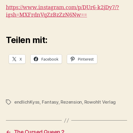
https://www.instagram.com/p/DUr6-k2jDy7/?
igsh=MXFrdnVqZzBzZzN6Nw==
Teilen mit:
X
Facebook
Pinterest
endlichKyss
,
Fantasy
,
Rezension
,
Rowohlt Verlag
Schlagwörter
←
The Cursed Queen 2