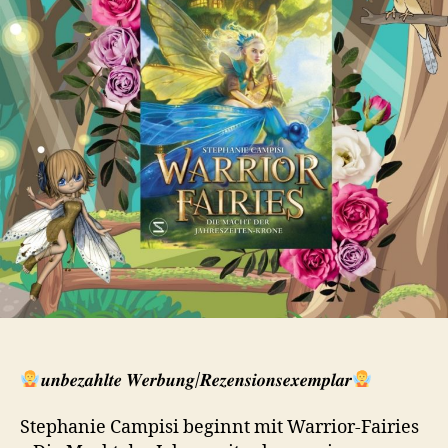
𝒖𝒏𝒃𝒆𝒛𝒂𝒉𝒍𝒕𝒆 𝑾𝒆𝒓𝒃𝒖𝒏𝒈/𝑹𝒆𝒛𝒆𝒏𝒔𝒊𝒐𝒏𝒔𝒆𝒙𝒆𝒎𝒑𝒍𝒂𝒓
Stephanie Campisi beginnt mit Warrior-Fairies