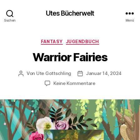
Utes Bücherwelt
Suchen
Menü
Kategorien
FANTASY
JUGENDBUCH
Warrior Fairies
Von
Ute Gottschling
Januar 14, 2024
Beitragsautor
Veröffentlichungsdatum
zu
Keine Kommentare
Warrior
Fairies