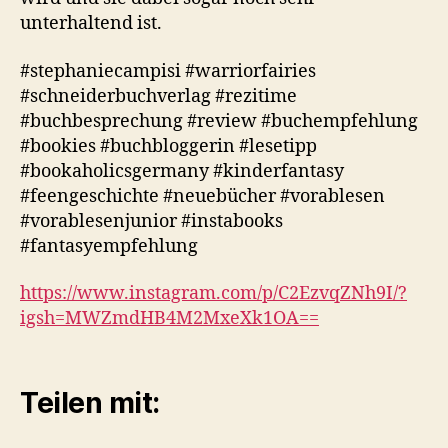
unterhaltend ist.
#stephaniecampisi #warriorfairies
#schneiderbuchverlag #rezitime
#buchbesprechung #review #buchempfehlung
#bookies #buchbloggerin #lesetipp
#bookaholicsgermany #kinderfantasy
#feengeschichte #neuebücher #vorablesen
#vorablesenjunior #instabooks
#fantasyempfehlung
https://www.instagram.com/p/C2EzvqZNh9I/?
igsh=MWZmdHB4M2MxeXk1OA==
Teilen mit: