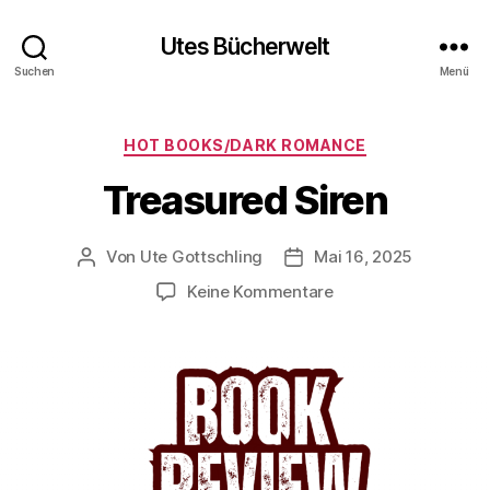
Utes Bücherwelt
Suchen
Menü
Kategorien
HOT BOOKS/DARK ROMANCE
Treasured Siren
Von
Ute Gottschling
Mai 16, 2025
Beitragsautor
Veröffentlichungsdatum
zu
Keine Kommentare
Treasured
Siren