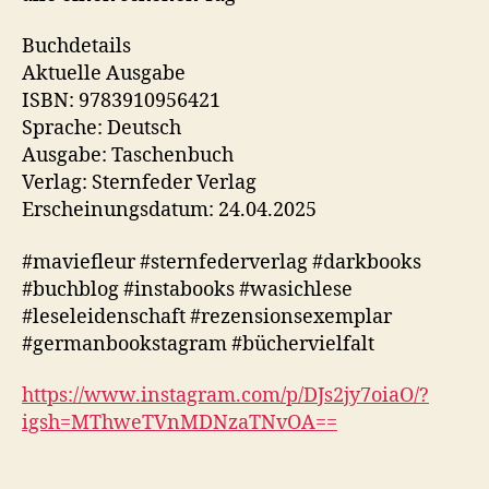
Buchdetails
Aktuelle Ausgabe
ISBN: 9783910956421
Sprache: Deutsch
Ausgabe: Taschenbuch
Verlag: Sternfeder Verlag
Erscheinungsdatum: 24.04.2025
#maviefleur #sternfederverlag #darkbooks
#buchblog #instabooks #wasichlese
#leseleidenschaft #rezensionsexemplar
#germanbookstagram #büchervielfalt
https://www.instagram.com/p/DJs2jy7oiaO/?
igsh=MThweTVnMDNzaTNvOA==