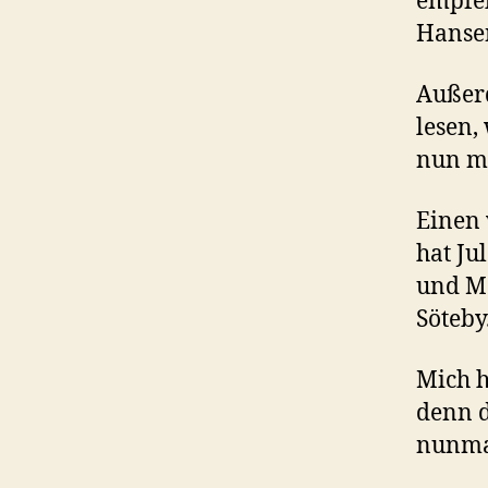
empfe
Hansen
Außerd
lesen,
nun m
Einen
hat Ju
und Ma
Söteby
Mich h
denn d
nunma