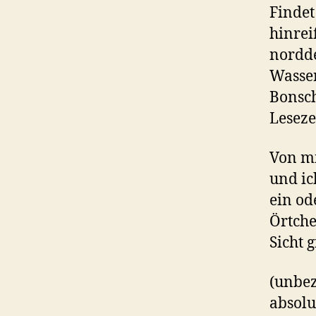
Findet
hinrei
nordde
Wasser
Bonsch
Leseze
Von mi
und ic
ein od
Örtche
Sicht 
(unbe
absolu