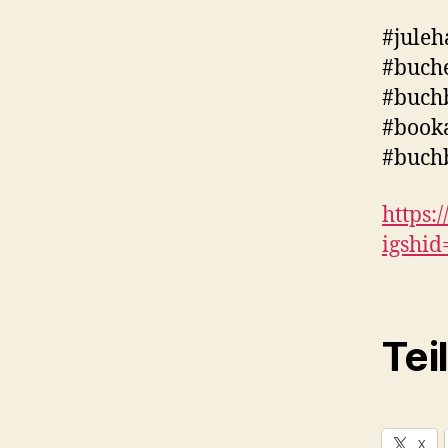
#juleh
#buch
#buchb
#booka
#buch
https
igshi
Tei
X