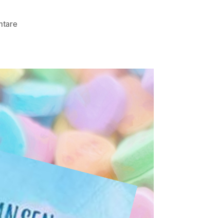
zu
ntare
Bonbons,
Strand
&
Ostseeküsse