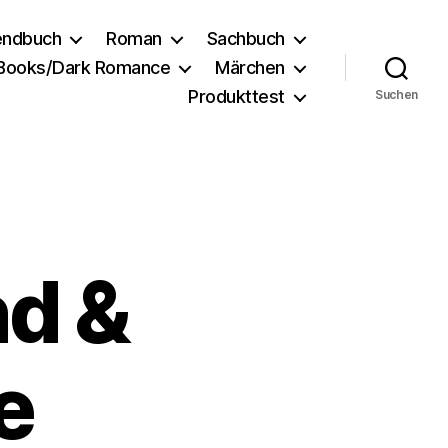
endbuch
Roman
Sachbuch
 Books/Dark Romance
Märchen
Produkttest
Suchen
nd &
e