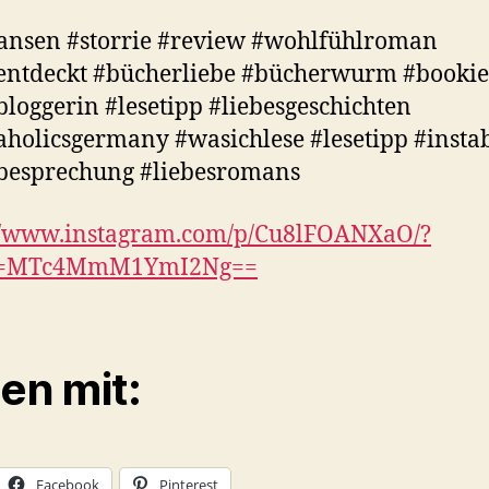
ansen #storrie #review #wohlfühlroman
entdeckt #bücherliebe #bücherwurm #bookie
loggerin #lesetipp #liebesgeschichten
holicsgermany #wasichlese #lesetipp #insta
besprechung #liebesromans
://www.instagram.com/p/Cu8lFOANXaO/?
d=MTc4MmM1YmI2Ng==
len mit:
Facebook
Pinterest