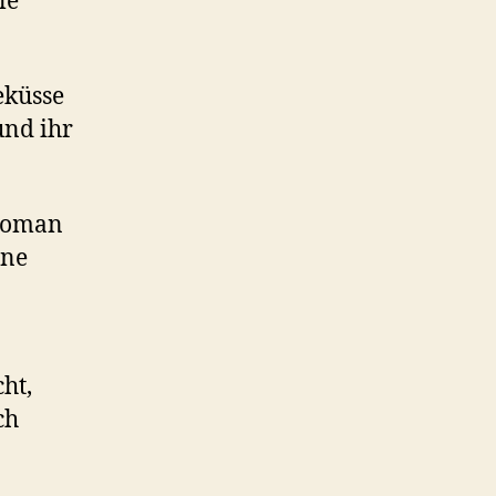
le
eküsse
nd ihr
roman
ene
ht,
ch