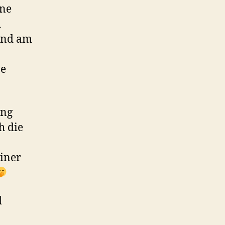
ine
d
und am
ne
ung
h die
einer
d