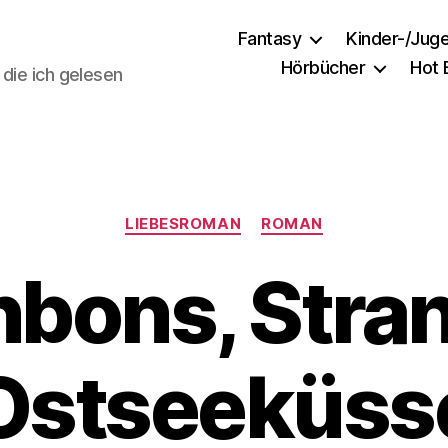
Fantasy
Kinder-/Jug
Hörbücher
Hot
 die ich gelesen
Kategorien
LIEBESROMAN
ROMAN
bons, Stra
Ostseeküss