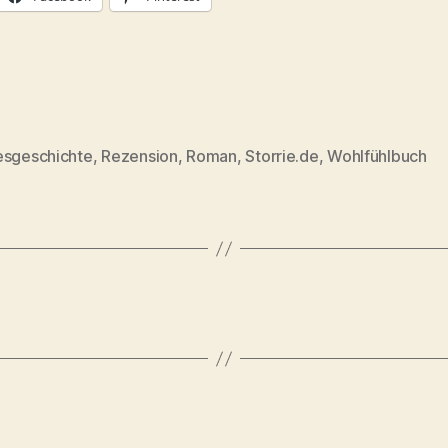
esgeschichte
,
Rezension
,
Roman
,
Storrie.de
,
Wohlfühlbuch
rter