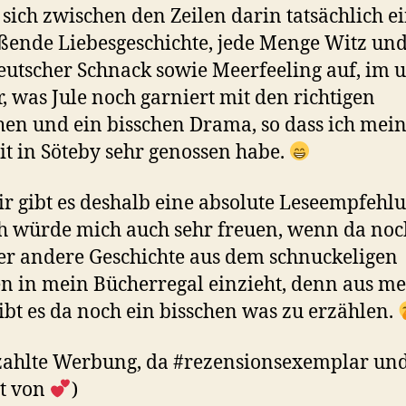
 sich zwischen den Zeilen darin tatsächlich e
ßende Liebesgeschichte, jede Menge Witz un
utscher Schnack sowie Meerfeeling auf, im 
, was Jule noch garniert mit den richtigen
en und ein bisschen Drama, so dass ich mei
it in Söteby sehr genossen habe.
r gibt es deshalb eine absolute Leseempfehl
h würde mich auch sehr freuen, wenn da noc
er andere Geschichte aus dem schnuckeligen
n in mein Bücherregal einzieht, denn aus m
gibt es da noch ein bisschen was zu erzählen.
zahlte Werbung, da #rezensionsexemplar un
t von
)