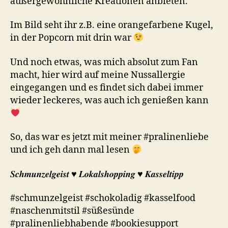
außergewöhnliche Kreationen anbieten.
Im Bild seht ihr z.B. eine orangefarbene Kugel,
in der Popcorn mit drin war
Und noch etwas, was mich absolut zum Fan
macht, hier wird auf meine Nussallergie
eingegangen und es findet sich dabei immer
wieder leckeres, was auch ich genießen kann
So, das war es jetzt mit meiner #pralinenliebe
und ich geh dann mal lesen
𝑺𝒄𝒉𝒎𝒖𝒏𝒛𝒆𝒍𝒈𝒆𝒊𝒔𝒕 ♥︎ 𝑳𝒐𝒌𝒂𝒍𝒔𝒉𝒐𝒑𝒑𝒊𝒏𝒈 ♥︎ 𝑲𝒂𝒔𝒔𝒆𝒍𝒕𝒊𝒑𝒑
#schmunzelgeist #schokoladig #kasselfood
#naschenmitstil #süßesünde
#pralinenliebhabende #bookiesupport