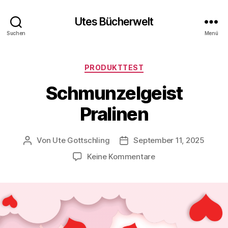
Utes Bücherwelt
Suchen
Menü
Kategorien
PRODUKTTEST
Schmunzelgeist
Pralinen
Von
Ute Gottschling
September 11, 2025
Beitragsautor
Veröffentlichungsdatum
zu
Keine Kommentare
Schmunzelgeist
Pralinen