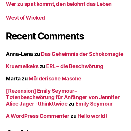
Wer zu spät kommt, den belohnt das Leben
West of Wicked
Recent Comments
Anna-Lena
zu
Das Geheimnis der Schokomagie
Kruemelkeks
zu
ERL – die Beschwörung
Marta
zu
Mörderische Masche
[Rezension] Emily Seymour–
Totenbeschwörung für Anfänger von Jennifer
Alice Jager · tthinkttwice
zu
Emily Seymour
A WordPress Commenter
zu
Hello world!