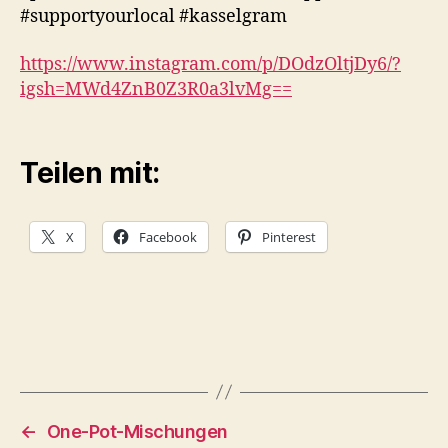
#supportyourlocal #kasselgram
https://www.instagram.com/p/DOdzOltjDy6/?
igsh=MWd4ZnB0Z3R0a3lvMg==
Teilen mit:
X
Facebook
Pinterest
←
One-Pot-Mischungen