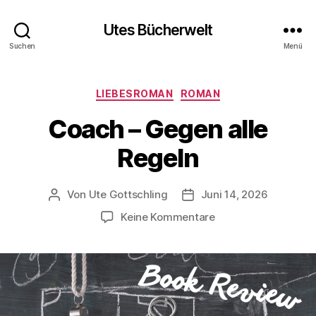
Utes Bücherwelt
Suchen
Menü
Kategorien
LIEBESROMAN
ROMAN
Coach – Gegen alle
Regeln
Von
Ute Gottschling
Juni 14, 2026
Beitragsautor
Veröffentlichungsdatum
zu
Keine Kommentare
Coach
–
Gegen
alle
Regeln