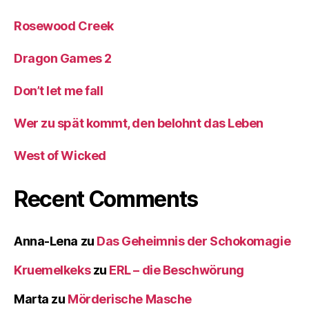
Rosewood Creek
Dragon Games 2
Don’t let me fall
Wer zu spät kommt, den belohnt das Leben
West of Wicked
Recent Comments
Anna-Lena
zu
Das Geheimnis der Schokomagie
Kruemelkeks
zu
ERL – die Beschwörung
Marta
zu
Mörderische Masche