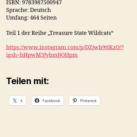
ISBN: 9783987500947
Sprache: Deutsch
Umfang: 464 Seiten
Teil 1 der Reihe „Treasure State Wildcats“
https://www.instagram.com/p/DZjwb9ttKzO/?
igsh=bHpwM3JybmJjOHpm
Teilen mit:
X
Facebook
Pinterest