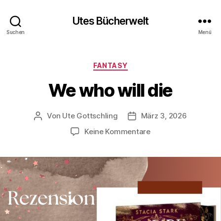
Utes Bücherwelt
Suchen
Menü
Kategorien
FANTASY
We who will die
Von
Ute Gottschling
März 3, 2026
Beitragsautor
Veröffentlichungsdatum
zu
Keine Kommentare
We
who
will
die