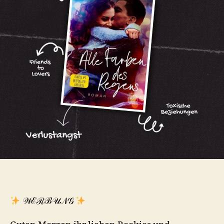
𝒲ℰℛℬ𝒰𝒩𝒢