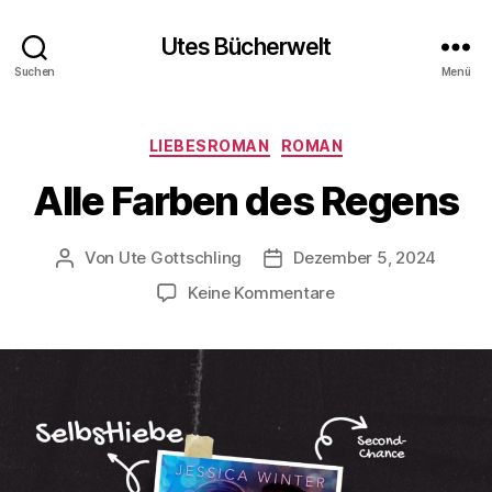
Utes Bücherwelt
Suchen
Menü
Kategorien
LIEBESROMAN
ROMAN
Alle Farben des Regens
Von
Ute Gottschling
Dezember 5, 2024
Beitragsautor
Veröffentlichungsdatum
zu
Keine Kommentare
Alle
Farben
des
Regens