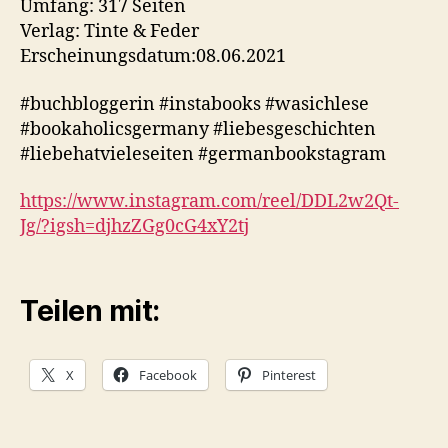
Umfang: 317 Seiten
Verlag: Tinte & Feder
Erscheinungsdatum:08.06.2021
#buchbloggerin #instabooks #wasichlese
#bookaholicsgermany #liebesgeschichten
#liebehatvieleseiten #germanbookstagram
https://www.instagram.com/reel/DDL2w2Qt-
Jg/?igsh=djhzZGg0cG4xY2tj
Teilen mit:
X
Facebook
Pinterest