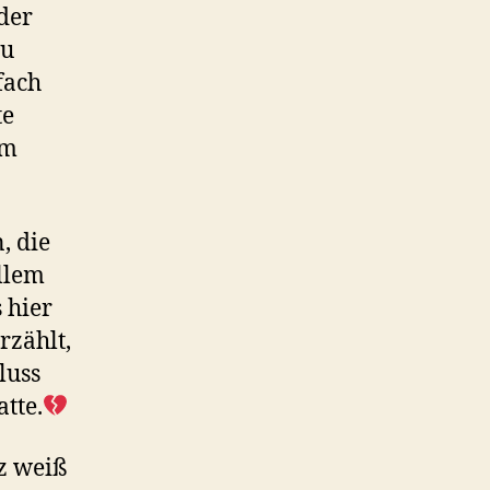
eder
au
fach
te
em
, die
llem
 hier
erzählt,
luss
atte.
z weiß