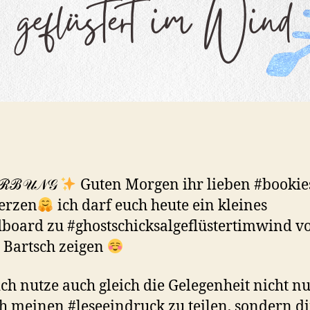
ℛℬ𝒰𝒩𝒢
Guten Morgen ihr lieben #bookie
erzen
ich darf euch heute ein kleines
oard zu #ghostschicksalgeflüstertimwind v
 Bartsch zeigen
ich nutze auch gleich die Gelegenheit nicht n
ch meinen #leseeindruck zu teilen, sondern di