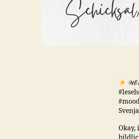
𝒲ℰ
#leseh
#moodb
Svenja
Okay, 
bildli