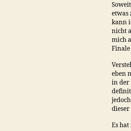
Soweit
etwas 
kann i
nicht 
mich a
Finale
Verste
eben n
in der
definit
jedoch
dieser
Es hat