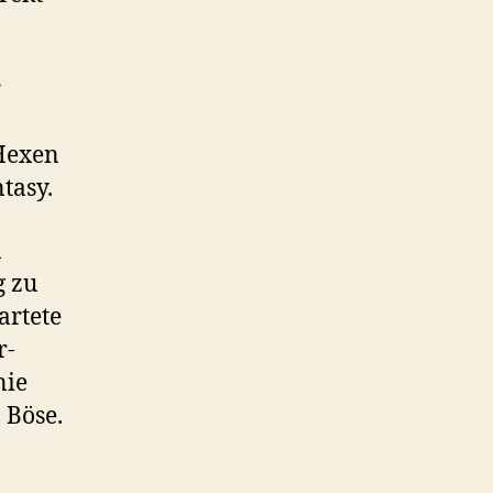
r
Hexen
tasy.
n
g zu
artete
r-
nie
 Böse.