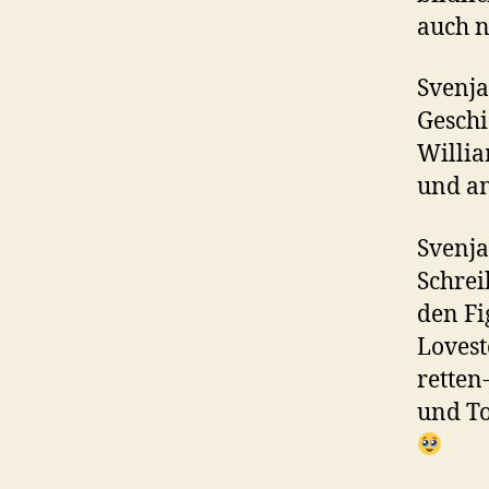
auch n
Svenja
Geschi
Willi
und an
Svenja
Schrei
den Fi
Lovest
retten
und To