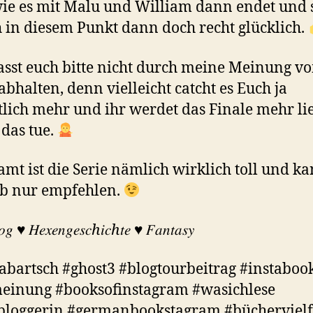
 wie es mit Malu und William dann endet und 
h in diesem Punkt dann doch recht glücklich.
asst euch bitte nicht durch meine Meinung v
abhalten, denn vielleicht catcht es Euch ja
lich mehr und ihr werdet das Finale mehr li
 das tue.
amt ist die Serie nämlich wirklich toll und ka
lb nur empfehlen.
𝑔 ♥︎ 𝐻𝑒𝑥𝑒𝑛𝑔𝑒𝑠𝑐ℎ𝑖𝑐ℎ𝑡𝑒 ♥︎ 𝐹𝑎𝑛𝑡𝑎𝑠𝑦
abartsch #ghost3 #blogtourbeitrag #instaboo
einung #booksofinstagram #wasichlese
bloggerin #germanbookstagram #büchervielf