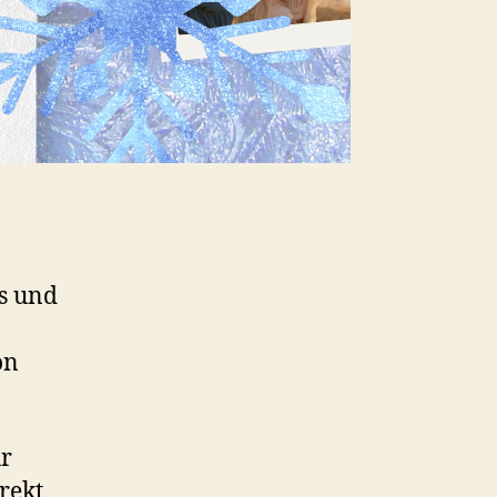
s und
on
ur
rekt