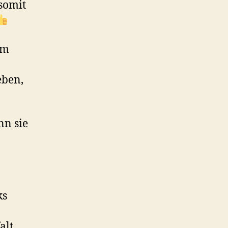
somit
om
eben,
nn sie
ks
alt