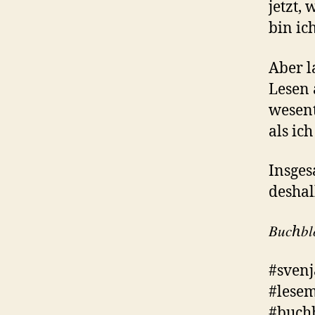
jetzt,
bin ic
Aber l
Lesen 
wesent
als ich
Insges
desha
𝐵𝑢𝑐ℎ𝑏𝑙
#svenj
#lesem
#buch