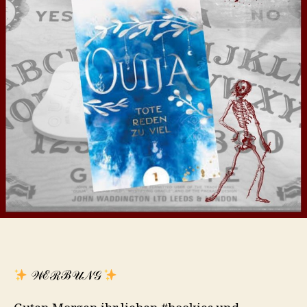
𝒲ℰℛℬ𝒰𝒩𝒢