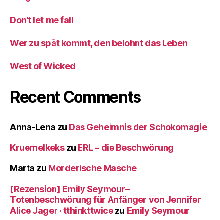
Don’t let me fall
Wer zu spät kommt, den belohnt das Leben
West of Wicked
Recent Comments
Anna-Lena
zu
Das Geheimnis der Schokomagie
Kruemelkeks
zu
ERL – die Beschwörung
Marta
zu
Mörderische Masche
[Rezension] Emily Seymour–
Totenbeschwörung für Anfänger von Jennifer
Alice Jager · tthinkttwice
zu
Emily Seymour