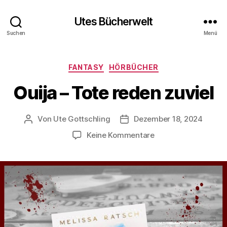
Utes Bücherwelt
Suchen
Menü
Kategorien
FANTASY
HÖRBÜCHER
Ouija – Tote reden zuviel
Von
Ute Gottschling
Dezember 18, 2024
Beitragsautor
Veröffentlichungsdatum
zu
Keine Kommentare
Ouija
–
Tote
reden
zuviel