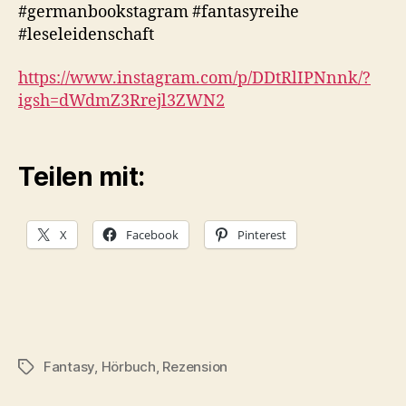
#germanbookstagram #fantasyreihe
#leseleidenschaft
https://www.instagram.com/p/DDtRlIPNnnk/?
igsh=dWdmZ3Rrejl3ZWN2
Teilen mit:
X
Facebook
Pinterest
Fantasy
,
Hörbuch
,
Rezension
Schlagwörter