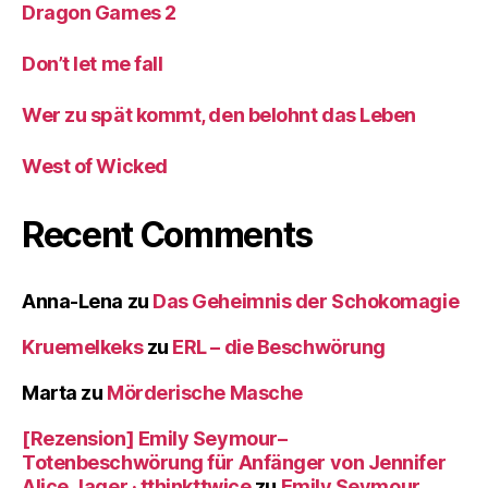
Dragon Games 2
Don’t let me fall
Wer zu spät kommt, den belohnt das Leben
West of Wicked
Recent Comments
Anna-Lena
zu
Das Geheimnis der Schokomagie
Kruemelkeks
zu
ERL – die Beschwörung
Marta
zu
Mörderische Masche
[Rezension] Emily Seymour–
Totenbeschwörung für Anfänger von Jennifer
Alice Jager · tthinkttwice
zu
Emily Seymour