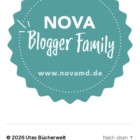
© 2026
Utes Bücherwelt
Nach oben
↑