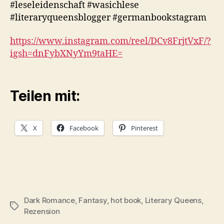
#leseleidenschaft #wasichlese
#literaryqueensblogger #germanbookstagram
https://www.instagram.com/reel/DCv8FrjtVxF/?
igsh=dnFybXNyYm9taHE=
Teilen mit:
X
Facebook
Pinterest
Dark Romance
,
Fantasy
,
hot book
,
Literary Queens
,
Schlagwörter
Rezension