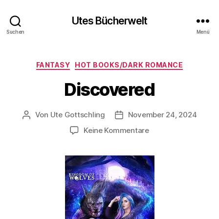
Utes Bücherwelt
Suchen
Menü
Kategorien
FANTASY
HOT BOOKS/DARK ROMANCE
Discovered
Von
Ute Gottschling
November 24, 2024
Beitragsautor
Veröffentlichungsdatum
zu
Keine Kommentare
Discovered