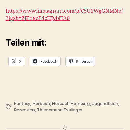
https://www.instagram.com/p/C5U1WgGNMNo/
?igsh=ZjFnazF4cHJvbHA0
Teilen mit:
X
Facebook
Pinterest
Fantasy
,
Hörbuch
,
Hörbuch Hamburg
,
Jugendbuch
,
Schlagwörter
Rezension
,
Thienemann Esslinger