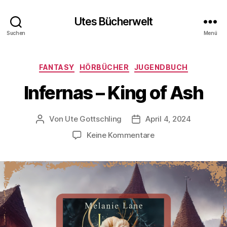
Utes Bücherwelt
Suchen
Menü
Kategorien
FANTASY
HÖRBÜCHER
JUGENDBUCH
Infernas – King of Ash
Von
Ute Gottschling
April 4, 2024
Beitragsautor
Veröffentlichungsdatum
zu
Keine Kommentare
Infernas
–
King
of
Ash