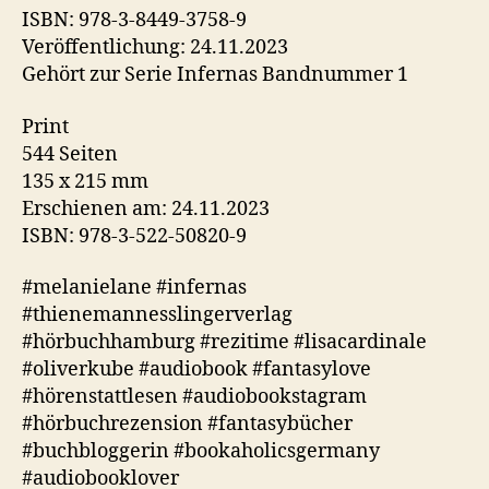
ISBN: 978-3-8449-3758-9
Veröffentlichung: 24.11.2023
Gehört zur Serie Infernas Bandnummer 1
Print
544 Seiten
135 x 215 mm
Erschienen am: 24.11.2023
ISBN: 978-3-522-50820-9
#melanielane #infernas
#thienemannesslingerverlag
#hörbuchhamburg #rezitime #lisacardinale
#oliverkube #audiobook #fantasylove
#hörenstattlesen #audiobookstagram
#hörbuchrezension #fantasybücher
#buchbloggerin #bookaholicsgermany
#audiobooklover