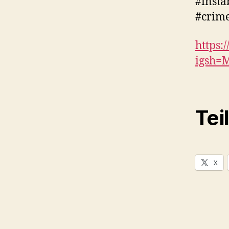
#inst
#crim
https:
igsh=
Tei
X