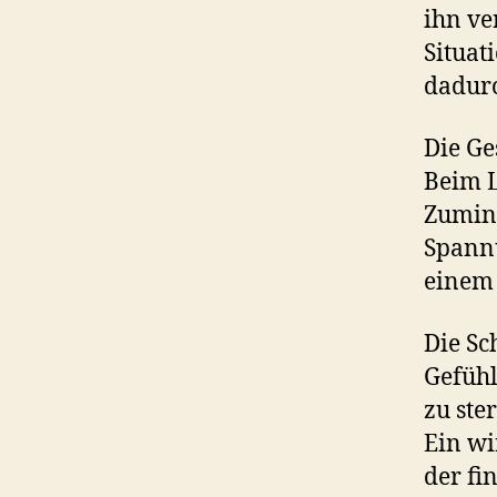
ihn ver
Situat
dadurc
Die Ge
Beim L
Zumind
Spann
einem 
Die S
Gefühl
zu ste
Ein wi
der fi