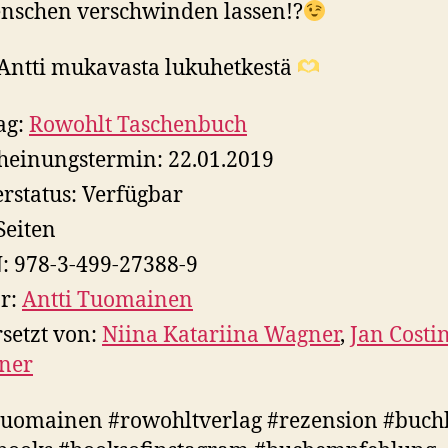
nschen verschwinden lassen!?
 Antti mukavasta lukuhetkestä
ag:
Rowohlt Taschenbuch
heinungstermin: 22.01.2019
erstatus: Verfügbar
Seiten
: 978-3-499-27388-9
r:
Antti Tuomainen
setzt von:
Niina Katariina Wagner
,
Jan Costi
ner
tuomainen #rowohltverlag #rezension #buch