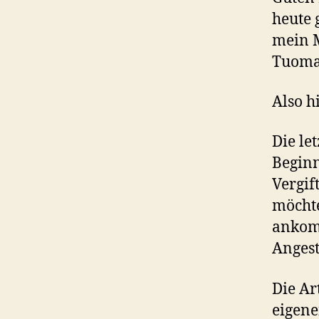
heute 
mein M
Tuomai
Also h
Die le
Beginn
Vergif
möchte
ankomm
Angest
Die Ar
eigene