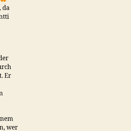
, da
tti
der
urch
. Er
m
einem
n, wer