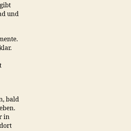
gibt
ind und
mente.
klar.
t
n, bald
ieben.
r in
dort