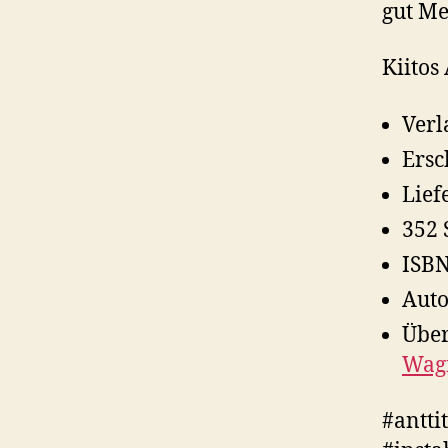
gut Me
Kiitos
Verl
Ersc
Lief
352 
ISBN
Auto
Über
Wag
#antti