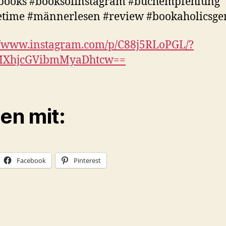
abooks #booksofinstagram #buchempfehlung
etime #männerlesen #review #bookaholicsg
//www.instagram.com/p/C88j5RLoPGL/?
MXhjcGVibmMyaDhtcw==
len mit:
Facebook
Pinterest