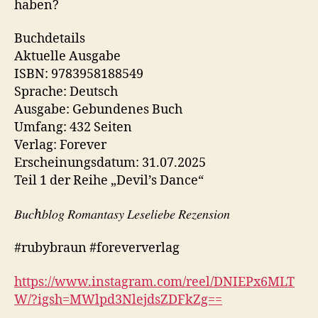
haben?
Buchdetails
Aktuelle Ausgabe
ISBN: 9783958188549
Sprache: Deutsch
Ausgabe: Gebundenes Buch
Umfang: 432 Seiten
Verlag: Forever
Erscheinungsdatum: 31.07.2025
Teil 1 der Reihe „Devil’s Dance“
𝐵𝑢𝑐ℎ𝑏𝑙𝑜𝑔 𝑅𝑜𝑚𝑎𝑛𝑡𝑎𝑠𝑦 𝐿𝑒𝑠𝑒𝑙𝑖𝑒𝑏𝑒 𝑅𝑒𝑧𝑒𝑛𝑠𝑖𝑜𝑛
#rubybraun #foreververlag
https://www.instagram.com/reel/DNIEPx6MLT
W/?igsh=MWlpd3NlejdsZDFkZg==