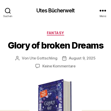
Utes Bücherwelt
Suchen
Menü
Kategorien
FANTASY
Glory of broken Dreams
Von
Ute Gottschling
August 9, 2025
Beitragsautor
Veröffentlichungsdatum
zu
Keine Kommentare
Glory
of
broken
Dreams