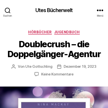
Utes Bücherwelt
Suchen
Menü
Kategorien
HÖRBÜCHER
JUGENDBUCH
Doublecrush – die
Doppelgänger-Agentur
Von
Ute Gottschling
Dezember 19, 2023
Beitragsautor
Veröffentlichungsdatum
zu
Keine Kommentare
Doublecrush
–
die
Doppelgänger-
Agentur