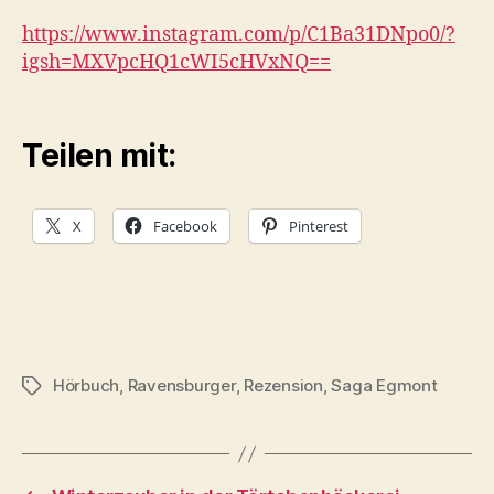
https://www.instagram.com/p/C1Ba31DNpo0/?
igsh=MXVpcHQ1cWI5cHVxNQ==
Teilen mit:
X
Facebook
Pinterest
Hörbuch
,
Ravensburger
,
Rezension
,
Saga Egmont
Schlagwörter