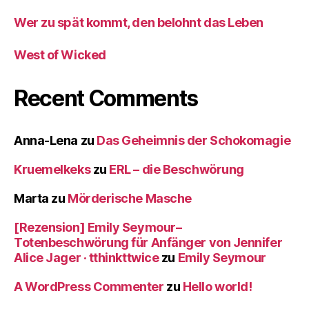
Wer zu spät kommt, den belohnt das Leben
West of Wicked
Recent Comments
Anna-Lena
zu
Das Geheimnis der Schokomagie
Kruemelkeks
zu
ERL – die Beschwörung
Marta
zu
Mörderische Masche
[Rezension] Emily Seymour–
Totenbeschwörung für Anfänger von Jennifer
Alice Jager · tthinkttwice
zu
Emily Seymour
A WordPress Commenter
zu
Hello world!