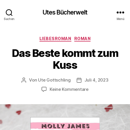
Utes Bücherwelt
Suchen
Menü
Kategorien
LIEBESROMAN
ROMAN
Das Beste kommt zum
Kuss
Von
Ute Gottschling
Juli 4, 2023
Beitragsautor
Veröffentlichungsdatum
zu
Keine Kommentare
Das
Beste
kommt
zum
Kuss