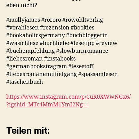
eben nicht?
#mollyjames #rororo #rowohltverlag
#vorablesen #rezension #bookies
#bookaholicsgermany #buchbloggerin
#wasichlese #buchliebe #lesetipp #review
#buchempfehlung #slowburnromance
#liebesroman #instabooks
#germanbookstragram #lesestoff
#liebesromanemittiefgang #spassamlesen
#taschenbuch
https://www.instagram.com/p/CuR0XWwNGx6/
?igshid=MTc4MmM1YmI2Ng==
Teilen mit: