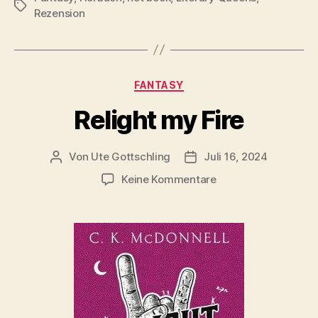
Schlagwörter
Rezension
Kategorien
FANTASY
Relight my Fire
Von
Ute Gottschling
Juli 16, 2024
Beitragsautor
Veröffentlichungsdatum
zu
Keine Kommentare
Relight
my
Fire