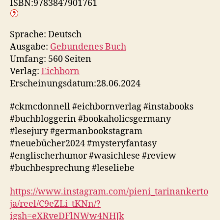
ISBN:9783847901761
Sprache: Deutsch
Ausgabe:
Gebundenes Buch
Umfang: 560 Seiten
Verlag:
Eichborn
Erscheinungsdatum:28.06.2024
#ckmcdonnell #eichbornverlag #instabooks
#buchbloggerin #bookaholicsgermany
#lesejury #germanbookstagram
#neuebücher2024 #mysteryfantasy
#englischerhumor #wasichlese #review
#buchbesprechung #leseliebe
https://www.instagram.com/pieni_tarinankerto
ja/reel/C9eZLi_tKNn/?
igsh=eXRveDFlNWw4NHJk