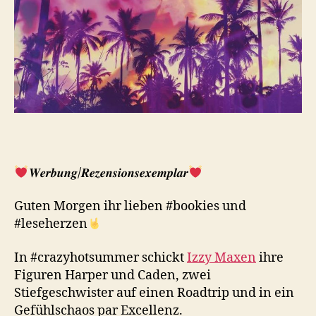
𝑾𝒆𝒓𝒃𝒖𝒏𝒈/𝑹𝒆𝒛𝒆𝒏𝒔𝒊𝒐𝒏𝒔𝒆𝒙𝒆𝒎𝒑𝒍𝒂𝒓
Guten Morgen ihr lieben #bookies und
#leseherzen
In #crazyhotsummer schickt
Izzy Maxen
ihre
Figuren Harper und Caden, zwei
Stiefgeschwister auf einen Roadtrip und in ein
Gefühlschaos par Excellenz.