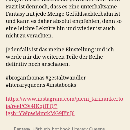
Fazit ist dennoch, dass es eine unterhaltsame
Fantasy mit jede Menge Gefühlsachterbahn ist
und kann es daher absolut empfehlen, denn so
eine leichte Lektüre hin und wieder ist auch
nicht zu verachten.
Jedenfalls ist das meine Einstellung und ich
werde mir die weiteren Teile der Reihe
definitiv noch anschauen.
#broganthomas #gestaltwandler
#literaryqueens #instabooks
https://www.instagram.com/pieni_tarinankerto
ja/reel/C9t4IKqtfFQ/?
igsh=YWpwMmtkMG9jYnJ6
Fantasy
,
Hörbuch
,
hot book
,
Literary Queens
,