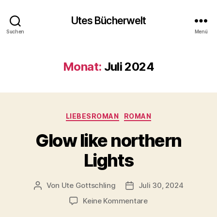
Utes Bücherwelt
Suchen
Menü
Monat:
Juli 2024
Kategorien
LIEBESROMAN
ROMAN
Glow like northern
Lights
Von
Ute Gottschling
Juli 30, 2024
Beitragsautor
Veröffentlichungsdatum
zu
Keine Kommentare
Glow