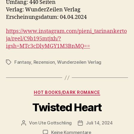
Umfang: 440 Seiten
Verlag: WunderZeilen Verlag
Erscheinungsdatum: 04.04.2024
https://www.instagram.com/pieni_tarinankerto
ja/reel/C9b195mtjxh/?
igsh=MTc3cDlyMGY1M3BnMQ==
Fantasy
,
Rezension
,
Wunderzeilen Verlag
Schlagwörter
Kategorien
HOT BOOKS/DARK ROMANCE
Twisted Heart
Von
Ute Gottschling
Juli 14, 2024
Beitragsautor
Veröffentlichungsdatum
zu
Keine Kommentare