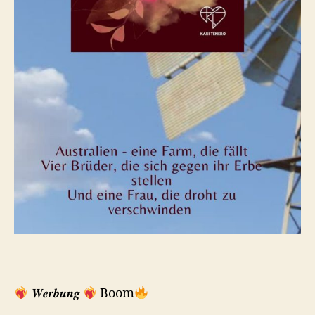
𝑾𝒆𝒓𝒃𝒖𝒏𝒈
Boom