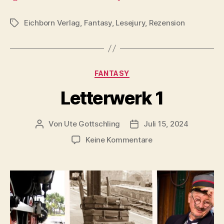
Eichborn Verlag
,
Fantasy
,
Lesejury
,
Rezension
Schlagwörter
Kategorien
FANTASY
Letterwerk 1
Von
Ute Gottschling
Juli 15, 2024
Beitragsautor
Veröffentlichungsdatum
zu
Keine Kommentare
Letterwerk
1