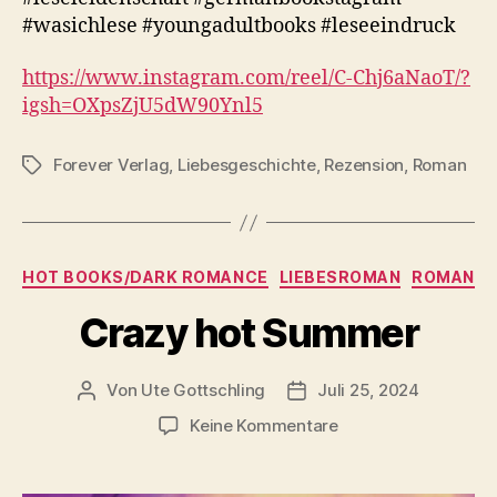
#wasichlese #youngadultbooks #leseeindruck
https://www.instagram.com/reel/C-Chj6aNaoT/?
igsh=OXpsZjU5dW90Ynl5
Forever Verlag
,
Liebesgeschichte
,
Rezension
,
Roman
Schlagwörter
Kategorien
HOT BOOKS/DARK ROMANCE
LIEBESROMAN
ROMAN
Crazy hot Summer
Von
Ute Gottschling
Juli 25, 2024
Beitragsautor
Veröffentlichungsdatum
zu
Keine Kommentare
Crazy
hot