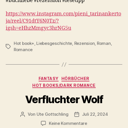
#buchliebe #rezension #lesetipp
https://www.instagram.com/pieni_tarinankerto
ja/reel/C91dtY6N0Tz/?
igsh=eHhzMmgyc3hrNG5u
Hot book+
,
Liebesgeschichte
,
Rezension
,
Roman
,
Schlagwörter
Romance
Kategorien
FANTASY
HÖRBÜCHER
HOT BOOKS/DARK ROMANCE
Verfluchter Wolf
Von
Ute Gottschling
Juli 22, 2024
Beitragsautor
Veröffentlichungsdatum
zu
Keine Kommentare