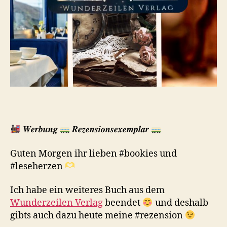
𝑾𝒆𝒓𝒃𝒖𝒏𝒈
𝑹𝒆𝒛𝒆𝒏𝒔𝒊𝒐𝒏𝒔𝒆𝒙𝒆𝒎𝒑𝒍𝒂𝒓
Guten Morgen ihr lieben #bookies und
#leseherzen
Ich habe ein weiteres Buch aus dem
Wunderzeilen Verlag
beendet
und deshalb
gibts auch dazu heute meine #rezension