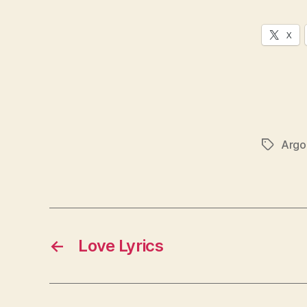
X
Argo
Schlagwö
←
Love Lyrics