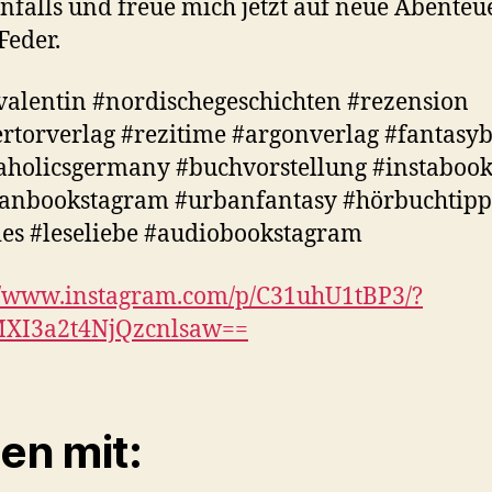
enfalls und freue mich jetzt auf neue Abenteu
Feder.
alentin #nordischegeschichten #rezension
ertorverlag #rezitime #argonverlag #fantasy
holicsgermany #buchvorstellung #instabook
anbookstagram #urbanfantasy #hörbuchtipp
es #leseliebe #audiobookstagram
//www.instagram.com/p/C31uhU1tBP3/?
MXI3a2t4NjQzcnlsaw==
len mit: