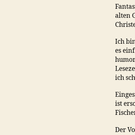
Fantas
alten
Christ
Ich bi
es ein
humorv
Leseze
ich sc
Einge
ist er
Fische
Der Vo