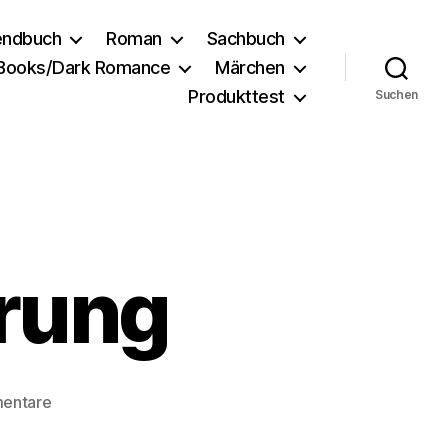
endbuch
Roman
Sachbuch
 Books/Dark Romance
Märchen
Produkttest
Suchen
rung
zu
entare
Druidendämmerung