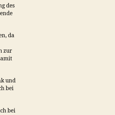
ng des
mende
en, da
h zur
damit
nk und
ch bei
ch bei