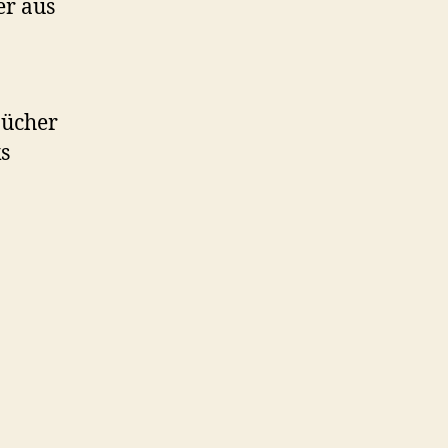
er aus
bücher
s