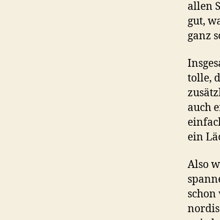
allen 
gut, w
ganz s
Insges
tolle,
zusätz
auch e
einfac
ein Lä
Also w
spanne
schon 
nordis