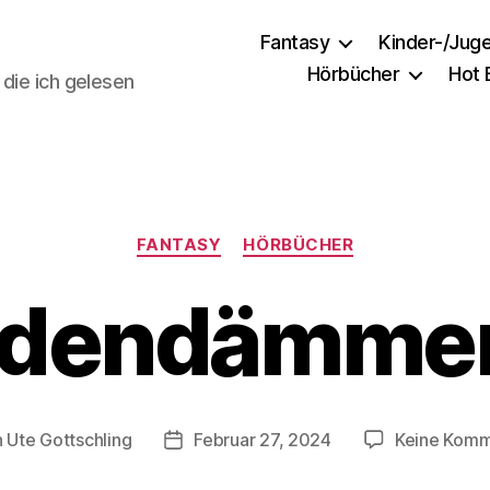
Fantasy
Kinder-/Jug
Hörbücher
Hot
 die ich gelesen
Kategorien
FANTASY
HÖRBÜCHER
idendämme
n
Ute Gottschling
Februar 27, 2024
Keine Komm
agsautor
Veröffentlichungsdatum