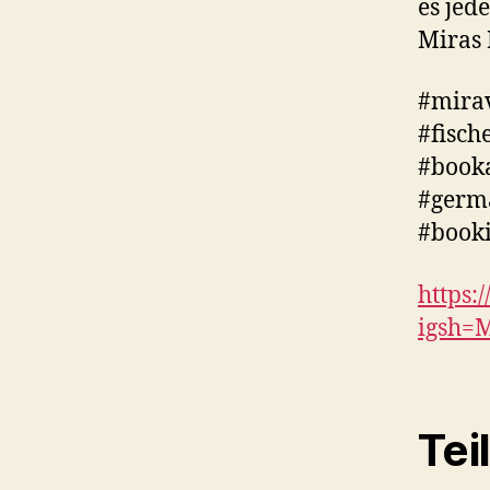
es jed
Miras 
#mirav
#fisch
#booka
#germ
#booki
https:
igsh=
Tei