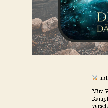
unb
Mira V
Kampf 
versch