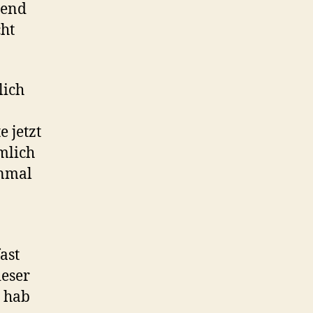
hend
cht
lich
 jetzt
mlich
inmal
ast
ieser
h hab