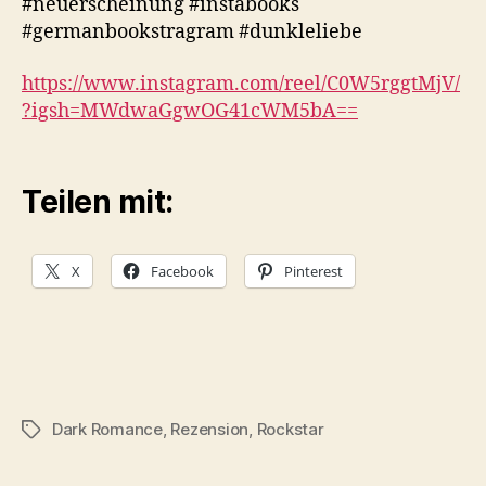
#neuerscheinung #instabooks
#germanbookstragram #dunkleliebe
https://www.instagram.com/reel/C0W5rggtMjV/
?igsh=MWdwaGgwOG41cWM5bA==
Teilen mit:
X
Facebook
Pinterest
Dark Romance
,
Rezension
,
Rockstar
Schlagwörter