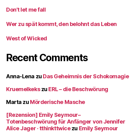
Don’t let me fall
Wer zu spät kommt, den belohnt das Leben
West of Wicked
Recent Comments
Anna-Lena
zu
Das Geheimnis der Schokomagie
Kruemelkeks
zu
ERL – die Beschwörung
Marta
zu
Mörderische Masche
[Rezension] Emily Seymour–
Totenbeschwörung für Anfänger von Jennifer
Alice Jager · tthinkttwice
zu
Emily Seymour