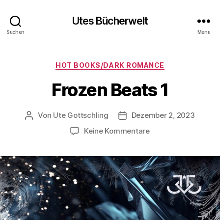
Utes Bücherwelt
Suchen
Menü
Kategorien
HOT BOOKS/DARK ROMANCE
Frozen Beats 1
Von
Ute Gottschling
Dezember 2, 2023
Beitragsautor
Veröffentlichungsdatum
zu
Keine Kommentare
Frozen
Beats
1