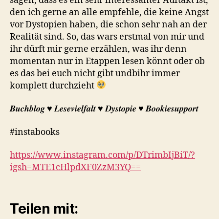
sagen, dass es ein sehr interessanter Auftakt ist,
den ich gerne an alle empfehle, die keine Angst
vor Dystopien haben, die schon sehr nah an der
Realität sind. So, das wars erstmal von mir und
ihr dürft mir gerne erzählen, was ihr denn
momentan nur in Etappen lesen könnt oder ob
es das bei euch nicht gibt undbihr immer
komplett durchzieht
𝑩𝒖𝒄𝒉𝒃𝒍𝒐𝒈 ♥︎ 𝑳𝒆𝒔𝒆𝒗𝒊𝒆𝒍𝒇𝒂𝒍𝒕 ♥︎ 𝑫𝒚𝒔𝒕𝒐𝒑𝒊𝒆 ♥︎ 𝑩𝒐𝒐𝒌𝒊𝒆𝒔𝒖𝒑𝒑𝒐𝒓𝒕
#instabooks
https://www.instagram.com/p/DTrimbIjBiT/?
igsh=MTE1cHlpdXF0ZzM3YQ==
Teilen mit: