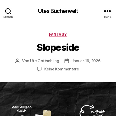
Utes Bücherwelt
Suchen
Menü
Kategorien
FANTASY
Slopeside
Von
Ute Gottschling
Januar 19, 2026
Beitragsautor
Veröffentlichungsdatum
zu
Keine Kommentare
Slopeside