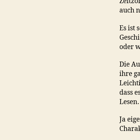
Zeitzo
auch n
Es ist
Geschi
oder w
Die Au
ihre g
Leicht
dass e
Lesen.
Ja eig
Charak