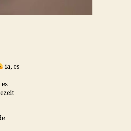
ia, es
 es
ezeit
de