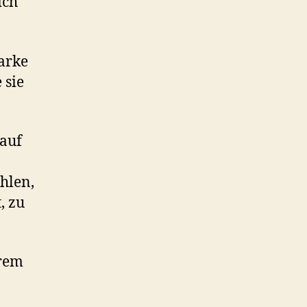
ich
tarke
 sie
 auf
hlen,
, zu
hrem