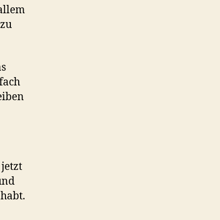
 allem
 zu
as
nfach
eiben
jetzt
 und
 habt.