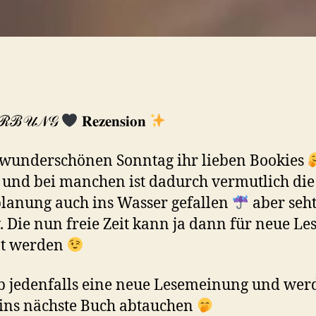
ℛℬ𝒰𝒩𝒢
𝐑𝐞𝐳𝐞𝐧𝐬𝐢𝐨𝐧
wunderschönen Sonntag ihr lieben Bookies
 und bei manchen ist dadurch vermutlich die
lanung auch ins Wasser gefallen
aber seht
v. Die nun freie Zeit kann ja dann für neue Les
zt werden
b jedenfalls eine neue Lesemeinung und wer
 ins nächste Buch abtauchen