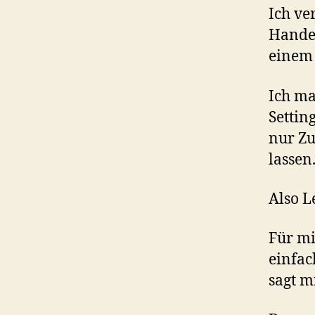
Ich ve
Handel
einem 
Ich ma
Settin
nur Zu
lassen
Also L
Für mi
einfac
sagt m