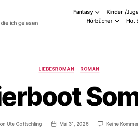
Fantasy
Kinder-/Jug
Hörbücher
Hot
 die ich gelesen
Kategorien
LIEBESROMAN
ROMAN
ierboot So
Von
Ute Gottschling
Mai 31, 2026
Keine Komme
tragsautor
Veröffentlichungsdatum