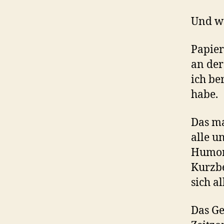
Und wa
Papier
an der
ich be
habe.
Das ma
alle u
Humor 
Kurzbe
sich a
Das Ge