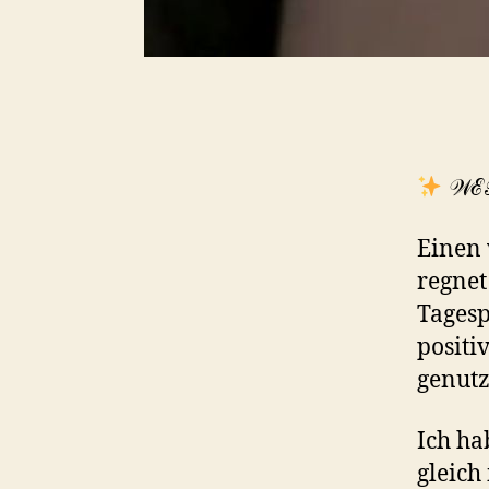
𝒲ℰ
Einen 
regnet
Tagesp
positi
genut
Ich ha
gleich