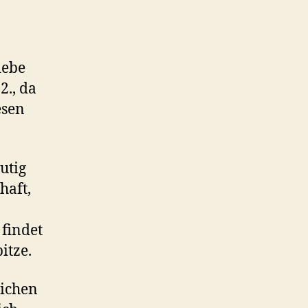
iebe
2., da
esen
utig
haft,
 findet
itze.
lichen