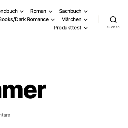
endbuch
Roman
Sachbuch
 Books/Dark Romance
Märchen
Produkttest
Suchen
mmer
zu
ntare
Papierboot