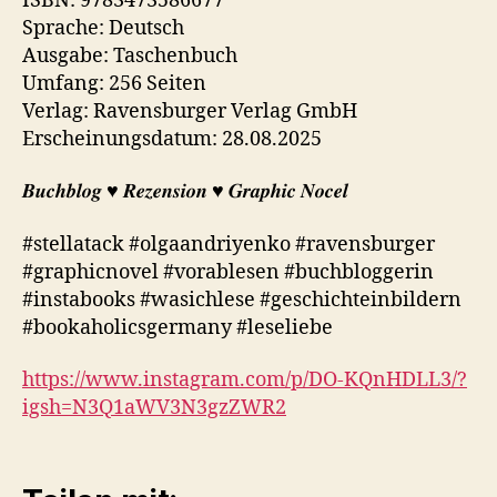
ISBN: 9783473586677
Sprache: Deutsch
Ausgabe: Taschenbuch
Umfang: 256 Seiten
Verlag: Ravensburger Verlag GmbH
Erscheinungsdatum: 28.08.2025
𝑩𝒖𝒄𝒉𝒃𝒍𝒐𝒈 ♥︎ 𝑹𝒆𝒛𝒆𝒏𝒔𝒊𝒐𝒏 ♥︎ 𝑮𝒓𝒂𝒑𝒉𝒊𝒄 𝑵𝒐𝒄𝒆𝒍
#stellatack #olgaandriyenko #ravensburger
#graphicnovel #vorablesen #buchbloggerin
#instabooks #wasichlese #geschichteinbildern
#bookaholicsgermany #leseliebe
https://www.instagram.com/p/DO-KQnHDLL3/?
igsh=N3Q1aWV3N3gzZWR2