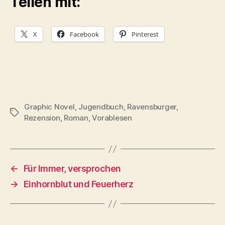
Teilen mit:
X
Facebook
Pinterest
Graphic Novel
,
Jugendbuch
,
Ravensburger
,
Schlagwörter
Rezension
,
Roman
,
Vorablesen
←
Für Immer, versprochen
→
Einhornblut und Feuerherz