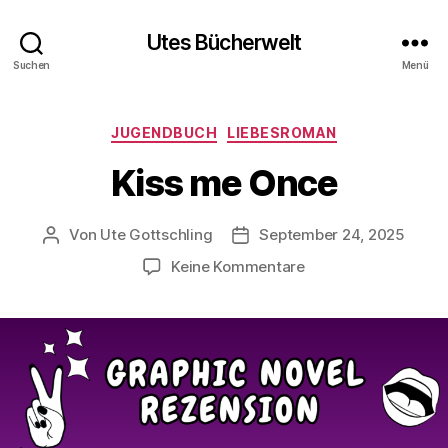
Utes Bücherwelt
Suchen
Menü
Kategorien
JUGENDBUCH
LIEBESROMAN
Kiss me Once
Von
Ute Gottschling
September 24, 2025
Beitragsautor
Veröffentlichungsdatum
zu
Keine Kommentare
Kiss
me
Once