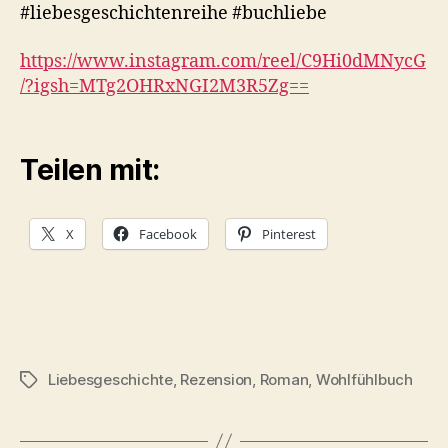
#liebesgeschichtenreihe #buchliebe
https://www.instagram.com/reel/C9Hi0dMNycG
/?igsh=MTg2OHRxNGI2M3R5Zg==
Teilen mit:
X
Facebook
Pinterest
Liebesgeschichte
,
Rezension
,
Roman
,
Wohlfühlbuch
Schlagwörter