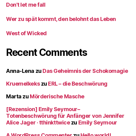
Don’t let me fall
Wer zu spät kommt, den belohnt das Leben
West of Wicked
Recent Comments
Anna-Lena
zu
Das Geheimnis der Schokomagie
Kruemelkeks
zu
ERL – die Beschwörung
Marta
zu
Mörderische Masche
[Rezension] Emily Seymour–
Totenbeschwörung für Anfänger von Jennifer
Alice Jager · tthinkttwice
zu
Emily Seymour
A WordPress Commenter
zu
Hello world!