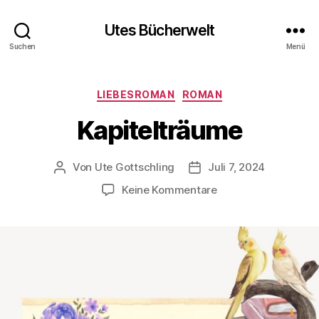
Utes Bücherwelt
Suchen
Menü
Kategorien
LIEBESROMAN
ROMAN
Kapitelträume
Von
Ute Gottschling
Juli 7, 2024
Beitragsautor
Veröffentlichungsdatum
zu
Keine Kommentare
Kapitelträume