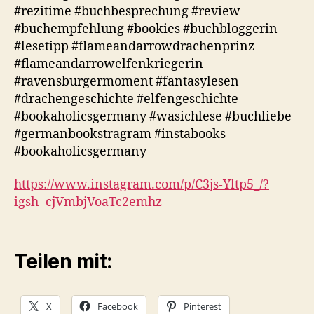
#rezitime #buchbesprechung #review
#buchempfehlung #bookies #buchbloggerin
#lesetipp #flameandarrowdrachenprinz
#flameandarrowelfenkriegerin
#ravensburgermoment #fantasylesen
#drachengeschichte #elfengeschichte
#bookaholicsgermany #wasichlese #buchliebe
#germanbookstragram #instabooks
#bookaholicsgermany
https://www.instagram.com/p/C3js-Yltp5_/?
igsh=cjVmbjVoaTc2emhz
Teilen mit:
X
Facebook
Pinterest