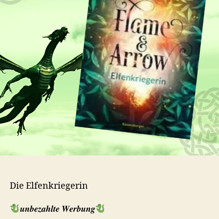
Die Elfenkriegerin
𝒖𝒏𝒃𝒆𝒛𝒂𝒉𝒍𝒕𝒆 𝑾𝒆𝒓𝒃𝒖𝒏𝒈