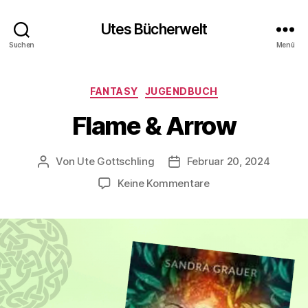
Utes Bücherwelt
Suchen
Menü
Kategorien
FANTASY
JUGENDBUCH
Flame & Arrow
Von
Ute Gottschling
Februar 20, 2024
Beitragsautor
Veröffentlichungsdatum
zu
Keine Kommentare
Flame
&
Arrow