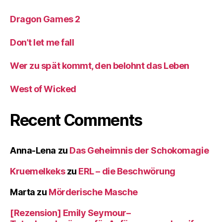
Dragon Games 2
Don’t let me fall
Wer zu spät kommt, den belohnt das Leben
West of Wicked
Recent Comments
Anna-Lena
zu
Das Geheimnis der Schokomagie
Kruemelkeks
zu
ERL – die Beschwörung
Marta
zu
Mörderische Masche
[Rezension] Emily Seymour–