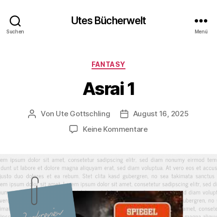
Utes Bücherwelt
Suchen
Menü
Kategorien
FANTASY
Asrai 1
Von
Ute Gottschling
August 16, 2025
Beitragsautor
Veröffentlichungsdatum
zu
Keine Kommentare
Asrai
1