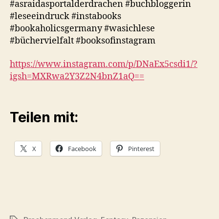
#asraidasportalderdrachen #buchbloggerin
#leseeindruck #instabooks
#bookaholicsgermany #wasichlese
#büchervielfalt #booksofinstagram
https://www.instagram.com/p/DNaEx5csdi1/?
igsh=MXRwa2Y3Z2N4bnZ1aQ==
Teilen mit:
X
Facebook
Pinterest