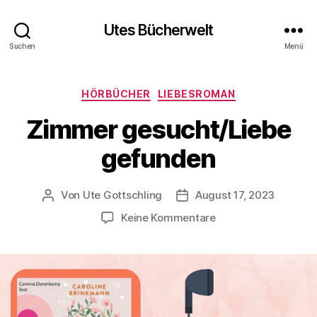
Utes Bücherwelt
Suchen
Menü
Kategorien
HÖRBÜCHER
LIEBESROMAN
Zimmer gesucht/Liebe
gefunden
Von
Ute Gottschling
August 17, 2023
Beitragsautor
Veröffentlichungsdatum
zu
Keine Kommentare
Zimmer
gesucht/Liebe
gefunden