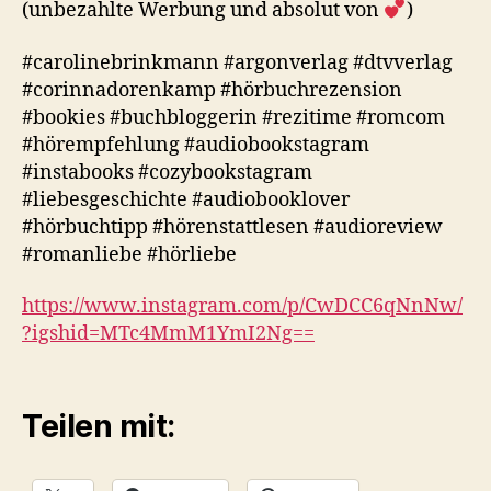
(unbezahlte Werbung und absolut von
)
#carolinebrinkmann #argonverlag #dtvverlag
#corinnadorenkamp #hörbuchrezension
#bookies #buchbloggerin #rezitime #romcom
#hörempfehlung #audiobookstagram
#instabooks #cozybookstagram
#liebesgeschichte #audiobooklover
#hörbuchtipp #hörenstattlesen #audioreview
#romanliebe #hörliebe
https://www.instagram.com/p/CwDCC6qNnNw/
?igshid=MTc4MmM1YmI2Ng==
Teilen mit: