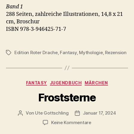
Band 1
288 Seiten, zahlreiche Illustrationen, 14,8 x 21
cm, Broschur
ISBN 978-3-946425-71-7
Edition Roter Drache
,
Fantasy
,
Mythologie
,
Rezension
Schlagwörter
Kategorien
FANTASY
JUGENDBUCH
MÄRCHEN
Froststerne
Von
Ute Gottschling
Januar 17, 2024
Beitragsautor
Veröffentlichungsdatum
zu
Keine Kommentare
Froststerne