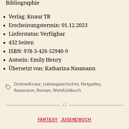
Bibliographie
Verlag: Knaur TB
Erscheinungstermin: 01.12.2023
Lieferstatus: Verfügbar
432 Seiten
ISBN: 978-3-426-52940-9
Autorin: Emily Henry
Übersetzt von: Katharina Naumann
DrömerKnaur
,
Liebesgeschichte
,
Netgalley
,
Schlagwörter
Rezension
,
Roman
,
Wohlfühlbuch
Kategorien
FANTASY
JUGENDBUCH