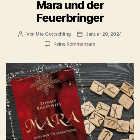
Mara und der
Feuerbringer
Von
Ute Gottschling
Januar 20, 2024
Beitragsautor
Veröffentlichungsdatum
zu
Keine Kommentare
Mara
und
der
Feuerbringer