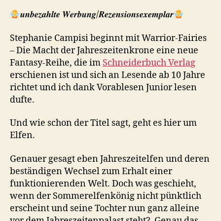
𝒖𝒏𝒃𝒆𝒛𝒂𝒉𝒍𝒕𝒆 𝑾𝒆𝒓𝒃𝒖𝒏𝒈/𝑹𝒆𝒛𝒆𝒏𝒔𝒊𝒐𝒏𝒔𝒆𝒙𝒆𝒎𝒑𝒍𝒂𝒓
Stephanie Campisi beginnt mit Warrior-Fairies
– Die Macht der Jahreszeitenkrone eine neue
Fantasy-Reihe, die im
Schneiderbuch Verlag
erschienen ist und sich an Lesende ab 10 Jahre
richtet und ich dank Vorablesen Junior lesen
dufte.
Und wie schon der Titel sagt, geht es hier um
Elfen.
Genauer gesagt eben Jahreszeitelfen und deren
beständigen Wechsel zum Erhalt einer
funktionierenden Welt. Doch was geschieht,
wenn der Sommerelfenkönig nicht pünktlich
erscheint und seine Tochter nun ganz alleine
vor dem Jahreszeitenpalast steht? Genau das