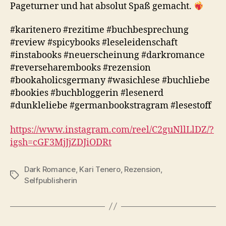
Pageturner und hat absolut Spaß gemacht.
#karitenero #rezitime #buchbesprechung
#review #spicybooks #leseleidenschaft
#instabooks #neuerscheinung #darkromance
#reverseharembooks #rezension
#bookaholicsgermany #wasichlese #buchliebe
#bookies #buchbloggerin #lesenerd
#dunkleliebe #germanbookstragram #lesestoff
https://www.instagram.com/reel/C2guNllLlDZ/?
igsh=cGF3MjJjZDJiODRt
Dark Romance
,
Kari Tenero
,
Rezension
,
Schlagwörter
Selfpublisherin