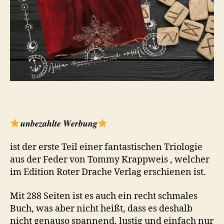
𝒖𝒏𝒃𝒆𝒛𝒂𝒉𝒍𝒕𝒆 𝑾𝒆𝒓𝒃𝒖𝒏𝒈
ist der erste Teil einer fantastischen Triologie
aus der Feder von Tommy Krappweis , welcher
im Edition Roter Drache Verlag erschienen ist.
Mit 288 Seiten ist es auch ein recht schmales
Buch, was aber nicht heißt, dass es deshalb
nicht genauso spannend, lustig und einfach nur