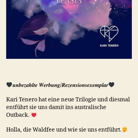
𝒖𝒏𝒃𝒆𝒛𝒂𝒉𝒍𝒕𝒆 𝑾𝒆𝒓𝒃𝒖𝒏𝒈/𝑹𝒆𝒛𝒆𝒏𝒔𝒊𝒐𝒏𝒔𝒆𝒙𝒆𝒎𝒑𝒍𝒂𝒓
Kari Tenero hat eine neue Trilogie und diesmal
entführt sie uns damit ins australische
Outback.
Holla, die Waldfee und wie sie uns entführt.