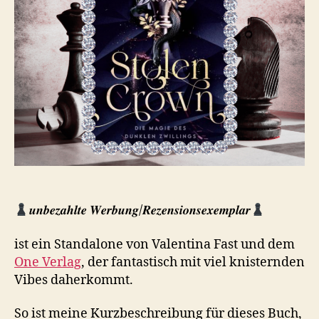
𝒖𝒏𝒃𝒆𝒛𝒂𝒉𝒍𝒕𝒆 𝑾𝒆𝒓𝒃𝒖𝒏𝒈/𝑹𝒆𝒛𝒆𝒏𝒔𝒊𝒐𝒏𝒔𝒆𝒙𝒆𝒎𝒑𝒍𝒂𝒓
ist ein Standalone von Valentina Fast und dem
One Verlag
, der fantastisch mit viel knisternden
Vibes daherkommt.
So ist meine Kurzbeschreibung für dieses Buch,