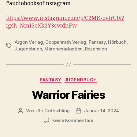
#audiobooksofinstagram
https://www.instagram.com/p/C2MK-ovtrU0/?
igsh=NmI5eXk2Y3cwdnFw
Argon Verlag
,
Coppenrath Verlag
,
Fantasy
,
Hörbuch
,
Schlagwörter
Jugendbuch
,
Märchenadaption
,
Rezension
Kategorien
FANTASY
JUGENDBUCH
Warrior Fairies
Von
Ute Gottschling
Januar 14, 2024
Beitragsautor
Veröffentlichungsdatum
zu
Keine Kommentare
Warrior
Fairies