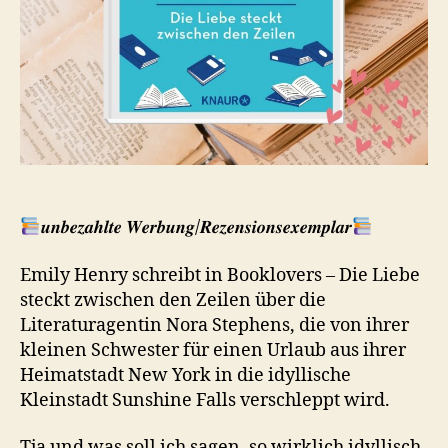
𝒖𝒏𝒃𝒆𝒛𝒂𝒉𝒍𝒕𝒆 𝑾𝒆𝒓𝒃𝒖𝒏𝒈/𝑹𝒆𝒛𝒆𝒏𝒔𝒊𝒐𝒏𝒔𝒆𝒙𝒆𝒎𝒑𝒍𝒂𝒓
Emily Henry schreibt in Booklovers – Die Liebe
steckt zwischen den Zeilen über die
Literaturagentin Nora Stephens, die von ihrer
kleinen Schwester für einen Urlaub aus ihrer
Heimatstadt New York in die idyllische
Kleinstadt Sunshine Falls verschleppt wird.
Tja und was soll ich sagen, so wirklich idyllisch