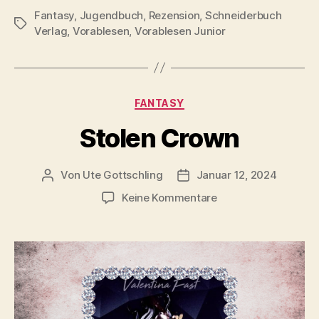
Fantasy
,
Jugendbuch
,
Rezension
,
Schneiderbuch
Schlagwörter
Verlag
,
Vorablesen
,
Vorablesen Junior
Kategorien
FANTASY
Stolen Crown
Von
Ute Gottschling
Januar 12, 2024
Beitragsautor
Veröffentlichungsdatum
zu
Keine Kommentare
Stolen
Crown