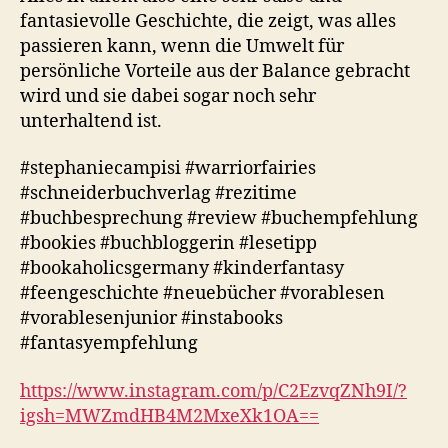
fantasievolle Geschichte, die zeigt, was alles
passieren kann, wenn die Umwelt für
persönliche Vorteile aus der Balance gebracht
wird und sie dabei sogar noch sehr
unterhaltend ist.
#stephaniecampisi #warriorfairies
#schneiderbuchverlag #rezitime
#buchbesprechung #review #buchempfehlung
#bookies #buchbloggerin #lesetipp
#bookaholicsgermany #kinderfantasy
#feengeschichte #neuebücher #vorablesen
#vorablesenjunior #instabooks
#fantasyempfehlung
https://www.instagram.com/p/C2EzvqZNh9I/?
igsh=MWZmdHB4M2MxeXk1OA==