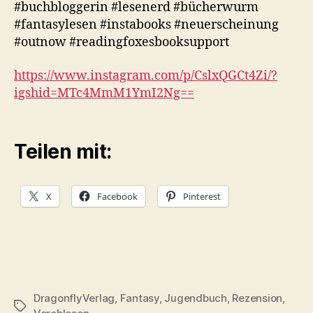
#buchbloggerin #lesenerd #bücherwurm
#fantasylesen #instabooks #neuerscheinung
#outnow #readingfoxesbooksupport
https://www.instagram.com/p/CslxQGCt4Zi/?
igshid=MTc4MmM1YmI2Ng==
Teilen mit:
X
Facebook
Pinterest
DragonflyVerlag
,
Fantasy
,
Jugendbuch
,
Rezension
,
Schlagwörter