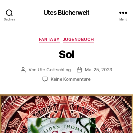
Utes Bücherwelt
Suchen
Menü
Kategorien
FANTASY
JUGENDBUCH
Sol
Von
Ute Gottschling
Mai 25, 2023
Beitragsautor
Veröffentlichungsdatum
zu
Keine Kommentare
Sol