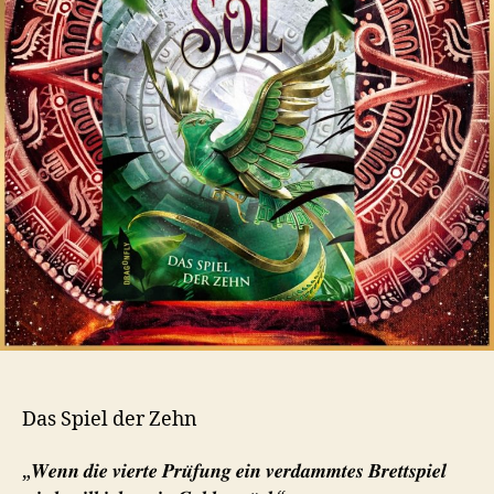
Das Spiel der Zehn
„𝑾𝒆𝒏𝒏 𝒅𝒊𝒆 𝒗𝒊𝒆𝒓𝒕𝒆 𝑷𝒓𝒖̈𝒇𝒖𝒏𝒈 𝒆𝒊𝒏 𝒗𝒆𝒓𝒅𝒂𝒎𝒎𝒕𝒆𝒔 𝑩𝒓𝒆𝒕𝒕𝒔𝒑𝒊𝒆𝒍