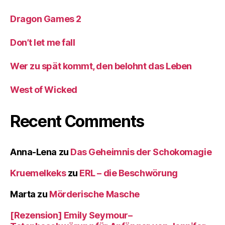
Dragon Games 2
Don’t let me fall
Wer zu spät kommt, den belohnt das Leben
West of Wicked
Recent Comments
Anna-Lena
zu
Das Geheimnis der Schokomagie
Kruemelkeks
zu
ERL – die Beschwörung
Marta
zu
Mörderische Masche
[Rezension] Emily Seymour–