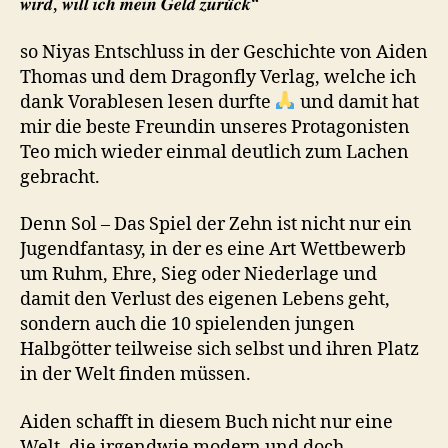
𝒘𝒊𝒓𝒅, 𝒘𝒊𝒍𝒍 𝒊𝒄𝒉 𝒎𝒆𝒊𝒏 𝑮𝒆𝒍𝒅 𝒛𝒖𝒓𝒖̈𝒄𝒌“
so Niyas Entschluss in der Geschichte von Aiden
Thomas und dem Dragonfly Verlag, welche ich
dank Vorablesen lesen durfte
und damit hat
mir die beste Freundin unseres Protagonisten
Teo mich wieder einmal deutlich zum Lachen
gebracht.
Denn Sol – Das Spiel der Zehn ist nicht nur ein
Jugendfantasy, in der es eine Art Wettbewerb
um Ruhm, Ehre, Sieg oder Niederlage und
damit den Verlust des eigenen Lebens geht,
sondern auch die 10 spielenden jungen
Halbgötter teilweise sich selbst und ihren Platz
in der Welt finden müssen.
Aiden schafft in diesem Buch nicht nur eine
Welt, die irgendwie modern und doch