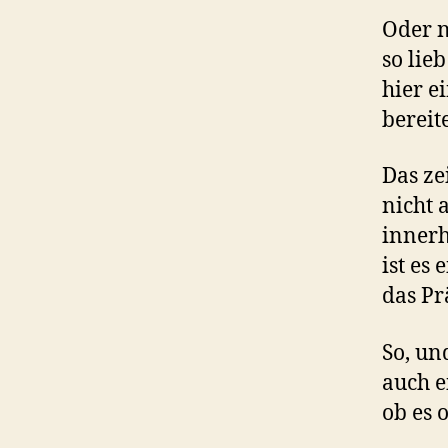
Oder n
so lie
hier e
bereite
Das ze
nicht 
innerh
ist es
das Pr
So, un
auch e
ob es 