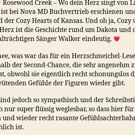
Rosewood Creek – Wo dein Herz singt von L
 ist bei Nova MD Buchvertrieb erschienen un
d der Cozy Hearts of Kansas. Und oh ja, Cozy
 Herz ist die Geschichte rund um Dakota und 
lträchtigen Sänger Walker eindeutig.
ee, was war das für ein Herzschmeichel-Les
alb der Second-Chance, die sehr angenehm 
ist, obwohl sie eigentlich recht schonungslos di
ütenden Gefühle der Figuren wieder gibt.
sind jedoch so sympathisch und der Schreibstil
h nur super flüssig weglesbar, so dass hier fü
n und wieder recht rasante Gefühlsachterbah
lich ist.