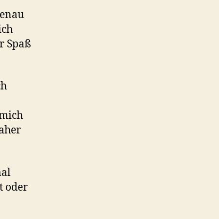
genau
ich
ur Spaß
ch
 mich
daher
mal
t oder