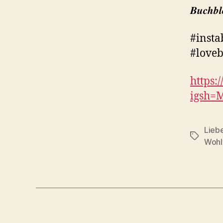
𝑩𝒖𝒄𝒉𝒃𝒍
#insta
#loveb
https
igsh=
Lieb
Schlagwö
Wohl