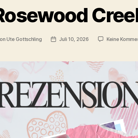
Rosewood Cree
Von
Ute Gottschling
Juli 10, 2026
Keine Komme
tragsautor
Veröffentlichungsdatum