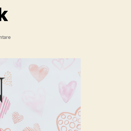
k
zu
ntare
Rosewood
Creek