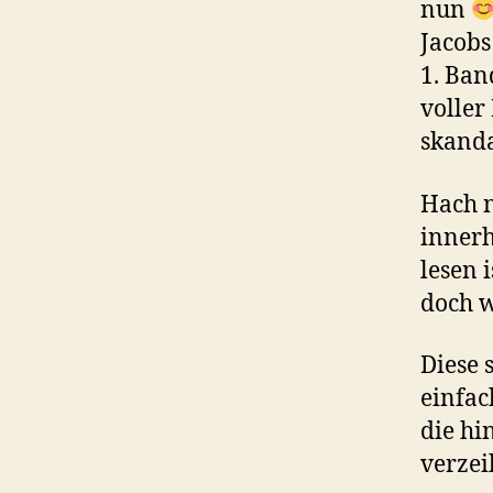
nun
Jacobs
1. Ban
voller
skanda
Hach n
innerh
lesen 
doch w
Diese 
einfac
die hi
verzeih