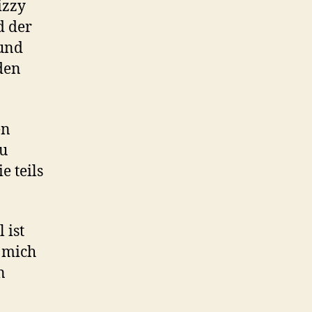
izzy
d der
 und
den
en
zu
e teils
 ist
r mich
n