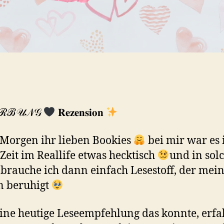
ℛℬ𝒰𝒩𝒢
𝐑𝐞𝐳𝐞𝐧𝐬𝐢𝐨𝐧
Morgen ihr lieben Bookies
bei mir war es 
 Zeit im Reallife etwas hecktisch
und in sol
 brauche ich dann einfach Lesestoff, der mei
n beruhigt
ne heutige Leseempfehlung das konnte, erfah