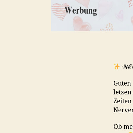
𝒲ℰ
Guten 
letzen
Zeiten
Nerve
Ob mei