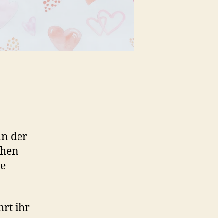
in der
chen
ne
rt ihr