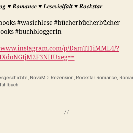
𝒈 ♥︎ 𝑹𝒐𝒎𝒂𝒏𝒄𝒆 ♥︎ 𝑳𝒆𝒔𝒆𝒗𝒊𝒆𝒍𝒇𝒂𝒍𝒕 ♥︎ 𝑹𝒐𝒄𝒌𝒔𝒕𝒂𝒓
books #wasichlese #bücherbücherbücher
ooks #buchbloggerin
://www.instagram.com/p/DamTI1iMML4/?
MXdoNGtjM2F3NHUxeg==
esgeschichte
,
NovaMD
,
Rezension
,
Rockstar Romance
,
Roma
rter
fühlbuch