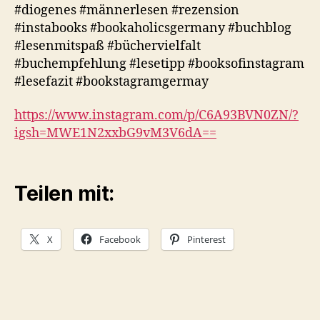
#diogenes #männerlesen #rezension
#instabooks #bookaholicsgermany #buchblog
#lesenmitspaß #büchervielfalt
#buchempfehlung #lesetipp #booksofinstagram
#lesefazit #bookstagramgermay
https://www.instagram.com/p/C6A93BVN0ZN/?
igsh=MWE1N2xxbG9vM3V6dA==
Teilen mit:
X
Facebook
Pinterest