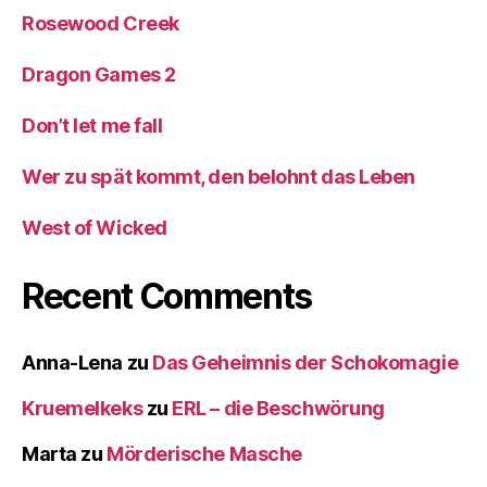
Rosewood Creek
Dragon Games 2
Don’t let me fall
Wer zu spät kommt, den belohnt das Leben
West of Wicked
Recent Comments
Anna-Lena
zu
Das Geheimnis der Schokomagie
Kruemelkeks
zu
ERL – die Beschwörung
Marta
zu
Mörderische Masche