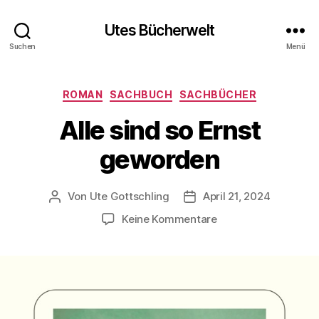
Utes Bücherwelt
Suchen
Menü
Kategorien
ROMAN
SACHBUCH
SACHBÜCHER
Alle sind so Ernst
geworden
Von
Ute Gottschling
April 21, 2024
Beitragsautor
Veröffentlichungsdatum
zu
Keine Kommentare
Alle
sind
so
Ernst
geworden