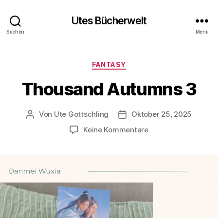
Utes Bücherwelt
Suchen
Menü
Kategorien
FANTASY
Thousand Autumns 3
Von
Ute Gottschling
Oktober 25, 2025
Beitragsautor
Veröffentlichungsdatum
zu
Keine Kommentare
Thousand
Autumns
3