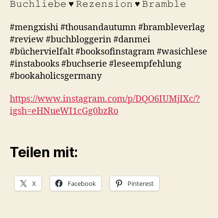
𝙱𝚞𝚌𝚑𝚕𝚒𝚎𝚋𝚎 ♥︎ 𝚁𝚎𝚣𝚎𝚗𝚜𝚒𝚘𝚗 ♥︎ 𝙱𝚛𝚊𝚖𝚋𝚕𝚎
#mengxishi #thousandautumn #brambleverlag
#review #buchbloggerin #danmei
#büchervielfalt #booksofinstagram #wasichlese
#instabooks #buchserie #leseempfehlung
#bookaholicsgermany
https://www.instagram.com/p/DQO6IUMjIXc/?
igsh=eHNueWI1cGg0bzRo
Teilen mit:
X
Facebook
Pinterest