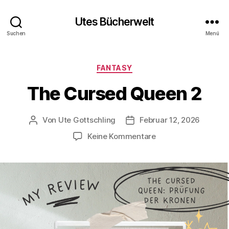
Utes Bücherwelt
Suchen
Menü
Kategorien
FANTASY
The Cursed Queen 2
Von
Ute Gottschling
Februar 12, 2026
Beitragsautor
Veröffentlichungsdatum
zu
Keine Kommentare
The
Cursed
Queen
2