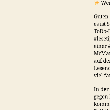
We
Guten 
es ist
ToDo-L
#leset
einer 
McMan
auf de
Lesend
viel f
In der
gegen 
kommt 