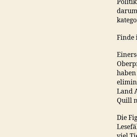
Politi
darum,
katego
Finde 
Einerse
Oberpr
haben
elimin
Land A
Quill 
Die Fi
Lesefä
viel T