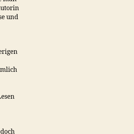
Autorin
se und
erigen
ämlich
Lesen
 doch