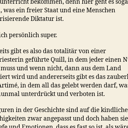
kunterricht bekommen, denn hier geht es sog
 was ein freier Staat und eine Menschen
risierende Diktatur ist.
ich persönlich super.
its gibt es also das totalitär von einer
iesterin geführte Quill, in dem jeder einen 
 muss und wenn nicht, dann aus dem Land
iert wird und andererseits gibt es das zauber
rtimé, in dem all das gelebt werden darf, wa
nunmal unterdrückt und verboten ist.
guren in der Geschichte sind auf die kindlich
higkeiten zwar angepasst und doch haben sie
iefe und Emotionen, dass es fast so ist, als wä