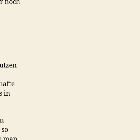
ar noch
Nutzen
hafte
s in
en
 so
re man