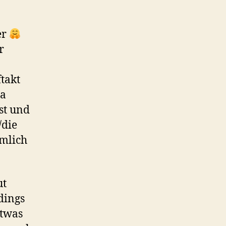
er
r
takt
sa
st und
/die
ämlich
ut
dings
etwas