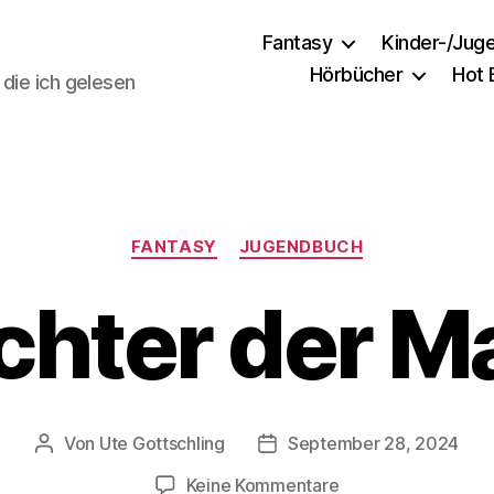
Fantasy
Kinder-/Jug
Hörbücher
Hot
 die ich gelesen
Kategorien
FANTASY
JUGENDBUCH
hter der M
Von
Ute Gottschling
September 28, 2024
Beitragsautor
Veröffentlichungsdatum
zu
Keine Kommentare