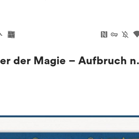
Wächter
der
Magie