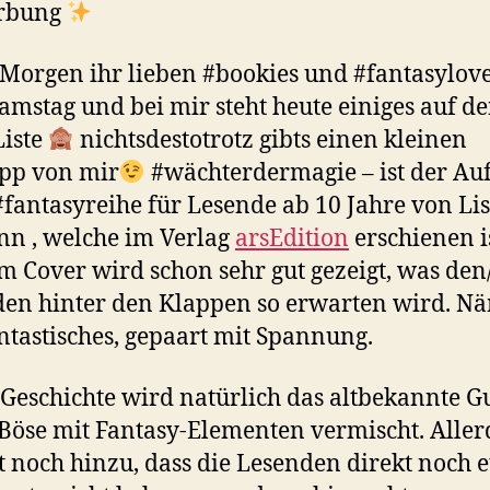
rbung
Morgen ihr lieben #bookies und #fantasylov
 Samstag und bei mir steht heute einiges auf de
iste
nichtsdestotrotz gibts einen kleinen
ipp von mir
#wächterdermagie – ist der Auf
#fantasyreihe für Lesende ab 10 Jahre von Li
n , welche im Verlag
arsEdition
erschienen i
m Cover wird schon sehr gut gezeigt, was den
en hinter den Klappen so erwarten wird. N
antastisches, gepaart mit Spannung.
 Geschichte wird natürlich das altbekannte G
Böse mit Fantasy-Elementen vermischt. Aller
noch hinzu, dass die Lesenden direkt noch 