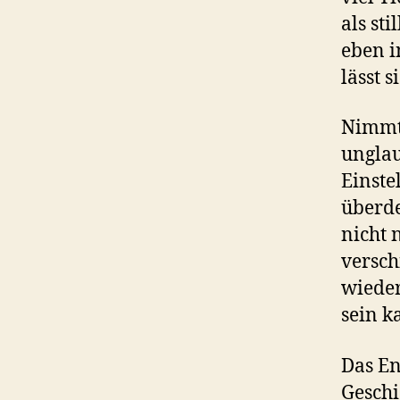
als st
eben i
lässt s
Nimmt 
unglau
Einste
überde
nicht 
versch
wieder
sein k
Das En
Geschi