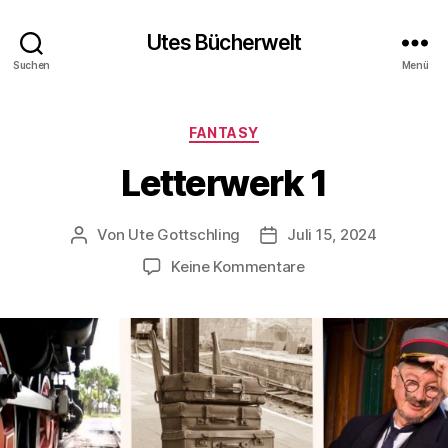
Utes Bücherwelt
Suchen
Menü
Kategorien
FANTASY
Letterwerk 1
Von
Ute Gottschling
Juli 15, 2024
Beitragsautor
Veröffentlichungsdatum
zu
Keine Kommentare
Letterwerk
1