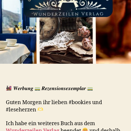
𝑾𝒆𝒓𝒃𝒖𝒏𝒈
𝑹𝒆𝒛𝒆𝒏𝒔𝒊𝒐𝒏𝒔𝒆𝒙𝒆𝒎𝒑𝒍𝒂𝒓
Guten Morgen ihr lieben #bookies und
#leseherzen
Ich habe ein weiteres Buch aus dem
Wunderzeilen Verlag
beendet
und deshalb