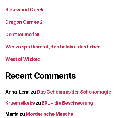
Rosewood Creek
Dragon Games 2
Don’t let me fall
Wer zu spät kommt, den belohnt das Leben
West of Wicked
Recent Comments
Anna-Lena
zu
Das Geheimnis der Schokomagie
Kruemelkeks
zu
ERL – die Beschwörung
Marta
zu
Mörderische Masche