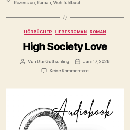
Rezension
,
Roman
,
Wohlfühlbuch
Kategorien
HÖRBÜCHER
LIEBESROMAN
ROMAN
High Society Love
Von
Ute Gottschling
Juni 17, 2026
Beitragsautor
Veröffentlichungsdatum
zu
Keine Kommentare
High
Society
Love