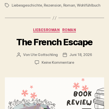
Liebesgeschichte
,
Rezension
,
Roman
,
Wohlfühlbuch
Schlagwörter
Kategorien
LIEBESROMAN
ROMAN
The French Escape
Von
Ute Gottschling
Juni 18, 2026
Beitragsautor
Veröffentlichungsdatum
zu
Keine Kommentare
The
French
Escape