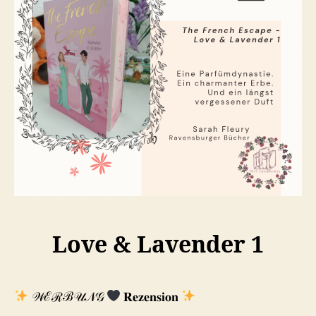
Love & Lavender 1
𝒲ℰℛℬ𝒰𝒩𝒢
𝐑𝐞𝐳𝐞𝐧𝐬𝐢𝐨𝐧