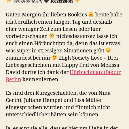
𝒲ℰℛℬ𝒰𝒩𝒢
𝐑𝐞𝐳𝐞𝐧𝐬𝐢𝐨𝐧
Guten Morgen ihr lieben Bookies
heute habe
ich beruflich einen langen Tag und deshalb
eher weniger Zeit zum Lesen oder hier
vorbeizuschauen
nichtsdestotrotz lasse ich
euch einen Hörbuchtipp da, denn das ist etwas,
was super in stressigen Situationen geht
zumindest bei mir
High Society Love – Drei
Liebesgeschichten mit Happy End von Melissa
David durfte ich dank der
Hörbuchmanufaktur
Berlin
kennenlernen.
Es sind drei Kurzgeschichten, die von Nina
Cecini, Juliane Hempel und Lisa Müller
eingesprochen wurden und für mich nicht
unterschiedlicher hätten sein können.
Ja, es eint sie alle, dass es hier um Liebe in der