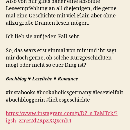
Also von mir gibts daher eine absolute
Leseempfehlung an all diejenigen, die gerne
mal eine Geschichte mit viel Flair, aber ohne
allzu große Dramen lesen mögen.
Ich lieb sie auf jeden Fall sehr.
So, das wars erst einmal von mir und ihr sagt
mir doch gerne, ob solche Kurzgeschichten
mögt oder nicht so euer Ding ist?
𝑩𝒖𝒄𝒉𝒃𝒍𝒐𝒈 ♥︎ 𝑳𝒆𝒔𝒆𝒍𝒊𝒆𝒃𝒆 ♥︎ 𝑹𝒐𝒎𝒂𝒏𝒄𝒆
#instabooks #bookaholicsgermany #lesevielfalt
#buchbloggerin #liebesgeschichte
https://www.instagram.com/p/DZ_s-TaMTck/?
igsh=ZmE2d2RpZXQxcnh4