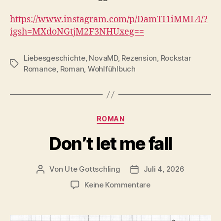
https://www.instagram.com/p/DamTI1iMML4/?
igsh=MXdoNGtjM2F3NHUxeg==
Liebesgeschichte
,
NovaMD
,
Rezension
,
Rockstar
Schlagwörter
Romance
,
Roman
,
Wohlfühlbuch
Kategorien
ROMAN
Don’t let me fall
Von
Ute Gottschling
Juli 4, 2026
Beitragsautor
Veröffentlichungsdatum
zu
Keine Kommentare
Don’t
let
me