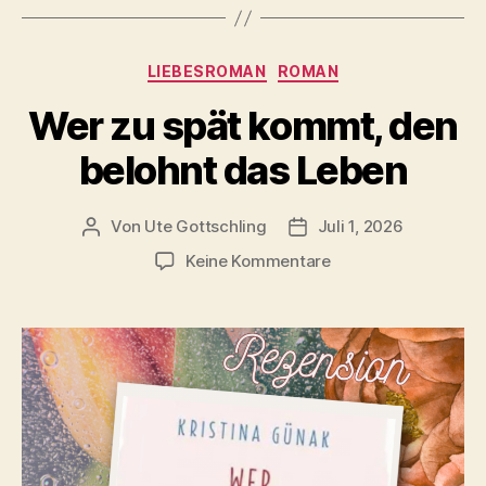
Kategorien
LIEBESROMAN
ROMAN
Wer zu spät kommt, den
belohnt das Leben
Von
Ute Gottschling
Juli 1, 2026
Beitragsautor
Veröffentlichungsdatum
zu
Keine Kommentare
Wer
zu
spät
kommt,
den
belohnt
das
Leben