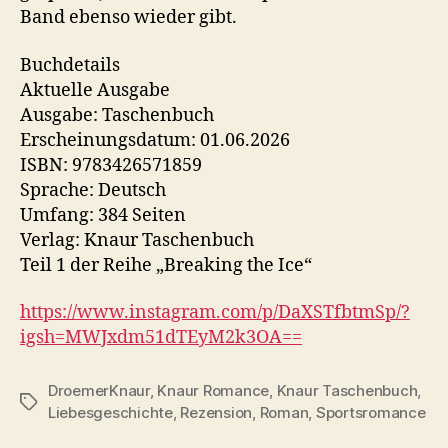
Band ebenso wieder gibt.
Buchdetails
Aktuelle Ausgabe
Ausgabe: Taschenbuch
Erscheinungsdatum: 01.06.2026
ISBN: 9783426571859
Sprache: Deutsch
Umfang: 384 Seiten
Verlag: Knaur Taschenbuch
Teil 1 der Reihe „Breaking the Ice“
https://www.instagram.com/p/DaXSTfbtmSp/?
igsh=MWJxdm51dTEyM2k3OA==
DroemerKnaur
,
Knaur Romance
,
Knaur Taschenbuch
,
Schlagwörter
Liebesgeschichte
,
Rezension
,
Roman
,
Sportsromance