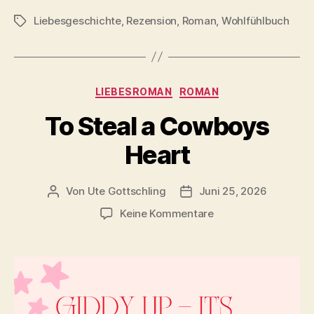
Liebesgeschichte
,
Rezension
,
Roman
,
Wohlfühlbuch
Schlagwörter
Kategorien
LIEBESROMAN
ROMAN
To Steal a Cowboys
Heart
Von
Ute Gottschling
Juni 25, 2026
Beitragsautor
Veröffentlichungsdatum
zu
Keine Kommentare
To
Steal
a
Cowboys
Heart