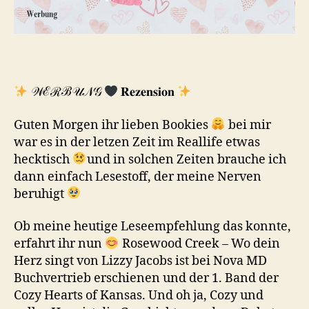
𝒲ℰℛℬ𝒰𝒩𝒢
𝐑𝐞𝐳𝐞𝐧𝐬𝐢𝐨𝐧
Guten Morgen ihr lieben Bookies
bei mir
war es in der letzen Zeit im Reallife etwas
hecktisch
und in solchen Zeiten brauche ich
dann einfach Lesestoff, der meine Nerven
beruhigt
Ob meine heutige Leseempfehlung das konnte,
erfahrt ihr nun
Rosewood Creek – Wo dein
Herz singt von Lizzy Jacobs ist bei Nova MD
Buchvertrieb erschienen und der 1. Band der
Cozy Hearts of Kansas. Und oh ja, Cozy und