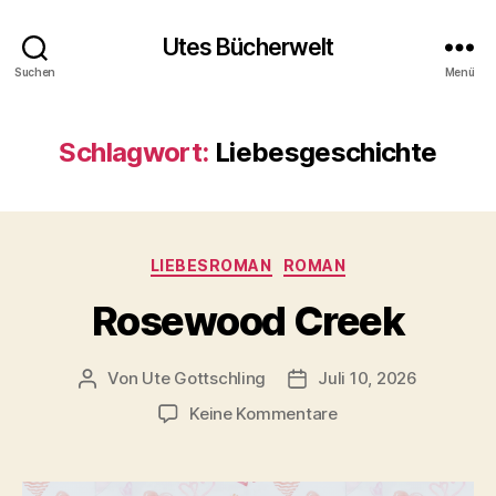
Utes Bücherwelt
Suchen
Menü
Schlagwort:
Liebesgeschichte
Kategorien
LIEBESROMAN
ROMAN
Rosewood Creek
Von
Ute Gottschling
Juli 10, 2026
Beitragsautor
Veröffentlichungsdatum
zu
Keine Kommentare
Rosewood
Creek