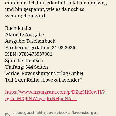
empfehle. Ich bin jedenfalls total hin und weg
und bin gespannt, wie es da noch so
weitergehen wird.
Buchdetails
Aktuelle Ausgabe
Ausgabe: Taschenbuch
Erscheinungsdatum: 24.02.2026
ISBN: 9783473587001
Sprache: Deutsch
Umfang: 544 Seiten
Verlag: Ravensburger Verlag GmbH
Teil 1 der Reihe „Love & Lavender“
https://www.instagram.com/p/DZtz5IhIcwH/?
igsh=MXJ6NWhybjRrNHpoNA==
Liebesgeschichte
,
Lovelybooks
,
Ravensburger
,
Schlagwörter