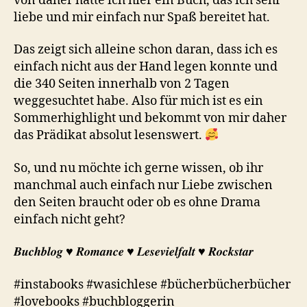
von daher hatte ich hier ein Buch, das ich sehr
liebe und mir einfach nur Spaß bereitet hat.
Das zeigt sich alleine schon daran, dass ich es
einfach nicht aus der Hand legen konnte und
die 340 Seiten innerhalb von 2 Tagen
weggesuchtet habe. Also für mich ist es ein
Sommerhighlight und bekommt von mir daher
das Prädikat absolut lesenswert.
So, und nu möchte ich gerne wissen, ob ihr
manchmal auch einfach nur Liebe zwischen
den Seiten braucht oder ob es ohne Drama
einfach nicht geht?
𝑩𝒖𝒄𝒉𝒃𝒍𝒐𝒈 ♥︎ 𝑹𝒐𝒎𝒂𝒏𝒄𝒆 ♥︎ 𝑳𝒆𝒔𝒆𝒗𝒊𝒆𝒍𝒇𝒂𝒍𝒕 ♥︎ 𝑹𝒐𝒄𝒌𝒔𝒕𝒂𝒓
#instabooks #wasichlese #bücherbücherbücher
#lovebooks #buchbloggerin