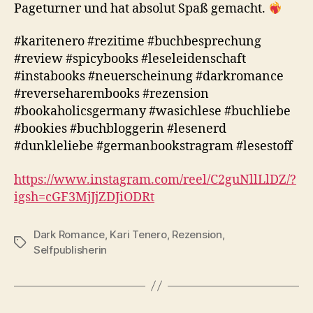
Pageturner und hat absolut Spaß gemacht.
#karitenero #rezitime #buchbesprechung
#review #spicybooks #leseleidenschaft
#instabooks #neuerscheinung #darkromance
#reverseharembooks #rezension
#bookaholicsgermany #wasichlese #buchliebe
#bookies #buchbloggerin #lesenerd
#dunkleliebe #germanbookstragram #lesestoff
https://www.instagram.com/reel/C2guNllLlDZ/?
igsh=cGF3MjJjZDJiODRt
Dark Romance
,
Kari Tenero
,
Rezension
,
Schlagwörter
Selfpublisherin