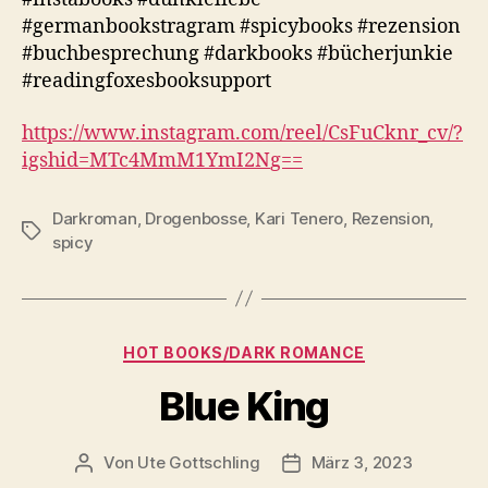
#germanbookstragram #spicybooks #rezension
#buchbesprechung #darkbooks #bücherjunkie
#readingfoxesbooksupport
https://www.instagram.com/reel/CsFuCknr_cv
/?
igshid=MTc4MmM1YmI2N
g==
Darkroman
,
Drogenbosse
,
Kari Tenero
,
Rezension
,
Schlagwörter
spicy
Kategorien
HOT BOOKS/DARK ROMANCE
Blue King
Von
Ute Gottschling
März 3, 2023
Beitragsautor
Veröffentlichungsdatum