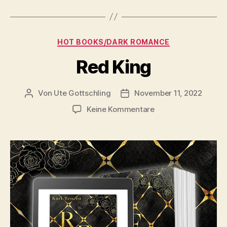
Kategorien
HOT BOOKS/DARK ROMANCE
Red King
Von
Ute Gottschling
November 11, 2022
Beitragsautor
Veröffentlichungsdatum
zu
Keine Kommentare
Red
King