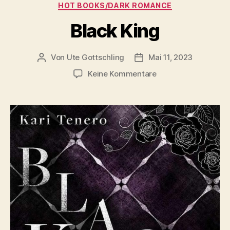
Kategorien
HOT BOOKS/DARK ROMANCE
Black King
Von
Ute Gottschling
Mai 11, 2023
Beitragsautor
Veröffentlichungsdatum
zu
Keine Kommentare
Black
King