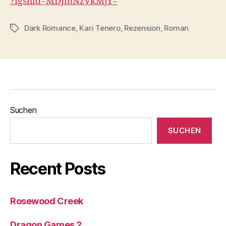
?igshid=MDJmNzVkMjY=
Dark Romance
,
Kari Tenero
,
Rezension
,
Roman
Schlagwörter
Suchen
SUCHEN
Recent Posts
Rosewood Creek
Dragon Games 2