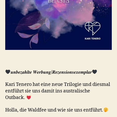
𝒖𝒏𝒃𝒆𝒛𝒂𝒉𝒍𝒕𝒆 𝑾𝒆𝒓𝒃𝒖𝒏𝒈/𝑹𝒆𝒛𝒆𝒏𝒔𝒊𝒐𝒏𝒔𝒆𝒙𝒆𝒎𝒑𝒍𝒂𝒓
Kari Tenero hat eine neue Trilogie und diesmal
entführt sie uns damit ins australische
Outback.
Holla, die Waldfee und wie sie uns entführt.