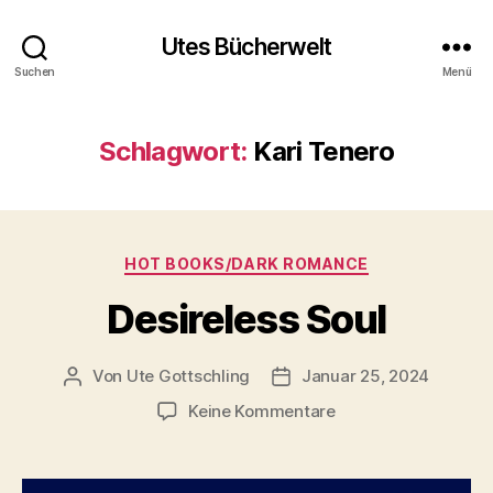
Utes Bücherwelt
Suchen
Menü
Schlagwort:
Kari Tenero
Kategorien
HOT BOOKS/DARK ROMANCE
Desireless Soul
Von
Ute Gottschling
Januar 25, 2024
Beitragsautor
Veröffentlichungsdatum
zu
Keine Kommentare
Desireless
Soul