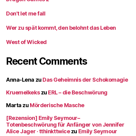
Don’t let me fall
Wer zu spät kommt, den belohnt das Leben
West of Wicked
Recent Comments
Anna-Lena
zu
Das Geheimnis der Schokomagie
Kruemelkeks
zu
ERL – die Beschwörung
Marta
zu
Mörderische Masche
[Rezension] Emily Seymour–
Totenbeschwörung für Anfänger von Jennifer
Alice Jager · tthinkttwice
zu
Emily Seymour