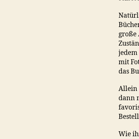
Natürl
Bücher
große 
Zustän
jedem 
mit Fo
das Bu
Allein
dann n
favori
Bestel
Wie ih