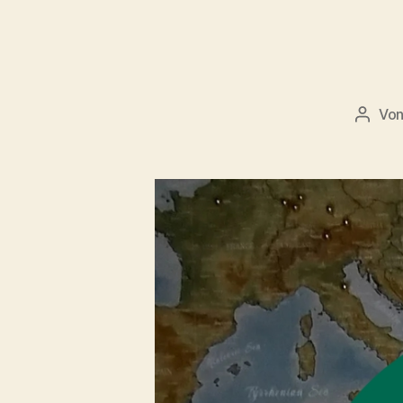
Vo
Beitr