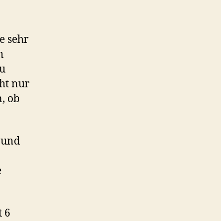
e sehr
h
zu
ht nur
, ob
 und
e
t 6