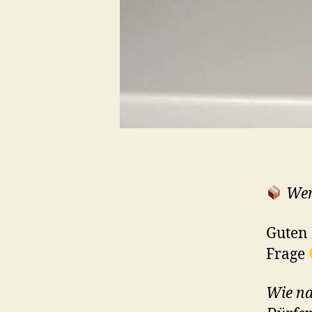
Wer
Guten 
Frage
Wie na