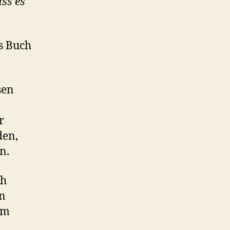
ss es
es Buch
sen
r
den,
en.
h
in
um