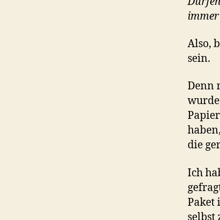
Dürfen
immer 
Also, 
sein.
Denn n
wurde, 
Papier
haben,
die ge
Ich ha
gefrag
Paket 
selbst 