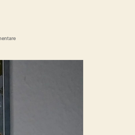
zu
mentare
Bookbot