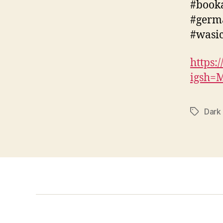
#booka
#germ
#wasi
https:
igsh=
Dark
Schlagwö