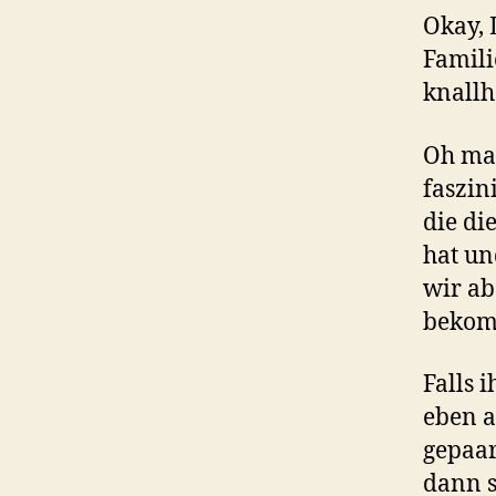
Okay, 
Famili
knallh
Oh man
faszin
die di
hat un
wir ab
bekom
Falls 
eben a
gepaar
dann s