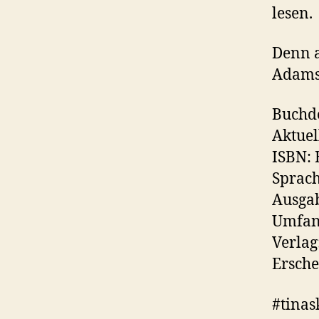
lesen.
Denn a
Adams
Buchde
Aktuel
ISBN:
Sprach
Ausga
Umfang
Verlag
Ersche
#tinas