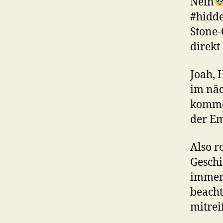
Nein
#hidd
Stone-
direkt
Joah,
im näc
kommen
der Em
Also r
Gesch
immer 
beacht
mitrei