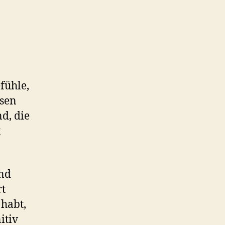
fühle,
ssen
d, die
t
und
rt
 habt,
itiv