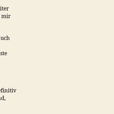
iter
n mir
auch
ste
finitiv
nd,