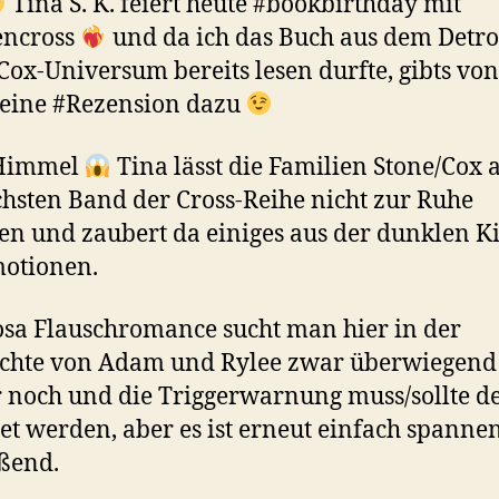
Tina S. K. feiert heute #bookbirthday mit
encross
und da ich das Buch aus dem Detro
Cox-Universum bereits lesen durfte, gibts vo
 eine #Rezension dazu
 Himmel
Tina lässt die Familien Stone/Cox 
hsten Band der Cross-Reihe nicht zur Ruhe
 und zaubert da einiges aus der dunklen Ki
otionen.
osa Flauschromance sucht man hier in der
ichte von Adam und Rylee zwar überwiegend
noch und die Triggerwarnung muss/sollte de
et werden, aber es ist erneut einfach spanne
ßend.