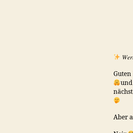
𝑊𝑒𝑟
Guten 
und 
nächst
Aber a