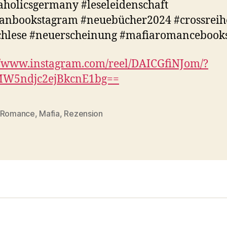
holicsgermany #leseleidenschaft
anbookstagram #neuebücher2024 #crossreih
chlese #neuerscheinung #mafiaromancebook
//www.instagram.com/reel/DAICGfiNJom/?
MW5ndjc2ejBkcnE1bg==
 Romance
,
Mafia
,
Rezension
rter