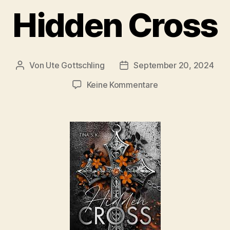
Hidden Cross
Von
Ute Gottschling
September 20, 2024
Beitragsautor
Veröffentlichungsdatum
zu
Keine Kommentare
Hidden
Cross