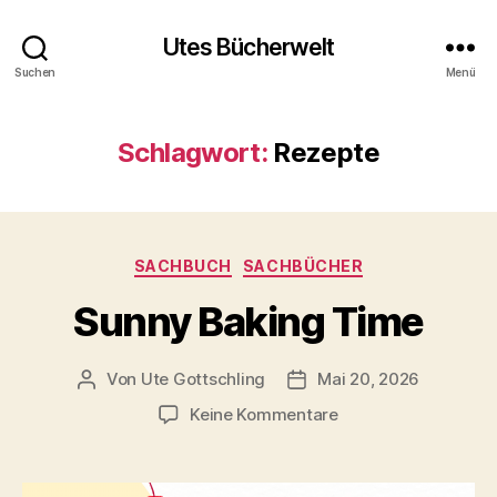
Utes Bücherwelt
Suchen
Menü
Schlagwort:
Rezepte
Kategorien
SACHBUCH
SACHBÜCHER
Sunny Baking Time
Von
Ute Gottschling
Mai 20, 2026
Beitragsautor
Veröffentlichungsdatum
zu
Keine Kommentare
Sunny
Baking
Time