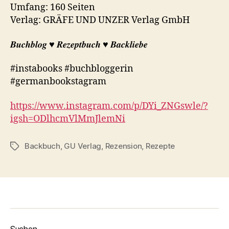
Umfang: 160 Seiten
Verlag: GRÄFE UND UNZER Verlag GmbH
𝑩𝒖𝒄𝒉𝒃𝒍𝒐𝒈 ♥︎ 𝑹𝒆𝒛𝒆𝒑𝒕𝒃𝒖𝒄𝒉 ♥︎ 𝑩𝒂𝒄𝒌𝒍𝒊𝒆𝒃𝒆
#instabooks #buchbloggerin
#germanbookstagram
https://www.instagram.com/p/DYi_ZNGswle/?
igsh=ODlhcmVlMmJlemNi
Backbuch
,
GU Verlag
,
Rezension
,
Rezepte
Schlagwörter
Suchen