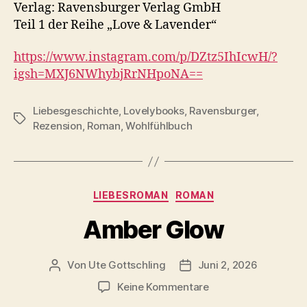
Verlag: Ravensburger Verlag GmbH
Teil 1 der Reihe „Love & Lavender“
https://www.instagram.com/p/DZtz5IhIcwH/?
igsh=MXJ6NWhybjRrNHpoNA==
Liebesgeschichte
,
Lovelybooks
,
Ravensburger
,
Schlagwörter
Rezension
,
Roman
,
Wohlfühlbuch
Kategorien
LIEBESROMAN
ROMAN
Amber Glow
Von
Ute Gottschling
Juni 2, 2026
Beitragsautor
Veröffentlichungsdatum
zu
Keine Kommentare
Amber