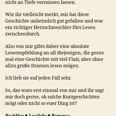
nicht an Tiefe vermissen lassen.
Wie ihr vielleicht merkt, mir hat diese
Geschichte unheimlich gut gefallen und war
ein richtiger Herzschmeichler fürs Lesen
zwischendurch.
Also von mir gibts daher eine absolute
Leseempfehlung an all diejenigen, die gerne
mal eine Geschichte mit viel Flair, aber ohne
allzu große Dramen lesen mögen.
Ich lieb sie auf jeden Fall sehr.
So, das wars erst einmal von mir und ihr sagt
mir doch gerne, ob solche Kurzgeschichten
mögt oder nicht so euer Ding ist?
𝑩𝒖𝒄𝒉𝒃𝒍𝒐𝒈 ♥︎ 𝑳𝒆𝒔𝒆𝒍𝒊𝒆𝒃𝒆 ♥︎ 𝑹𝒐𝒎𝒂𝒏𝒄𝒆