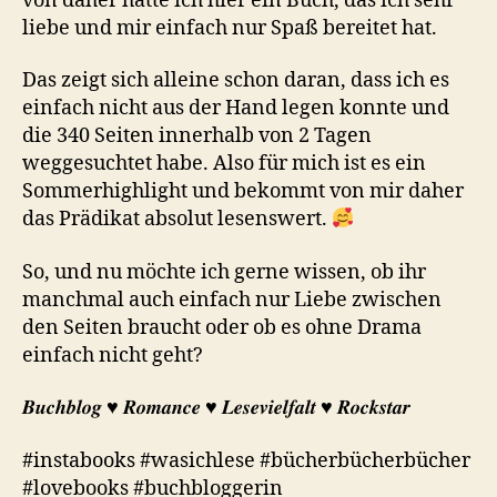
von daher hatte ich hier ein Buch, das ich sehr
liebe und mir einfach nur Spaß bereitet hat.
Das zeigt sich alleine schon daran, dass ich es
einfach nicht aus der Hand legen konnte und
die 340 Seiten innerhalb von 2 Tagen
weggesuchtet habe. Also für mich ist es ein
Sommerhighlight und bekommt von mir daher
das Prädikat absolut lesenswert.
So, und nu möchte ich gerne wissen, ob ihr
manchmal auch einfach nur Liebe zwischen
den Seiten braucht oder ob es ohne Drama
einfach nicht geht?
𝑩𝒖𝒄𝒉𝒃𝒍𝒐𝒈 ♥︎ 𝑹𝒐𝒎𝒂𝒏𝒄𝒆 ♥︎ 𝑳𝒆𝒔𝒆𝒗𝒊𝒆𝒍𝒇𝒂𝒍𝒕 ♥︎ 𝑹𝒐𝒄𝒌𝒔𝒕𝒂𝒓
#instabooks #wasichlese #bücherbücherbücher
#lovebooks #buchbloggerin