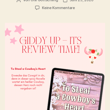
Beitragsautor
Veröffentlichungsdatum
zu
Keine Kommentare
To
Steal
a
Cowboys
Heart