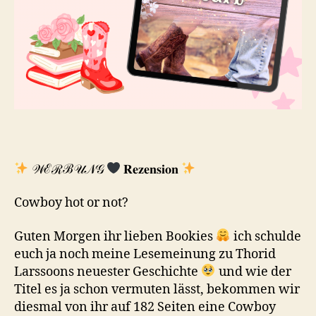
𝒲ℰℛℬ𝒰𝒩𝒢
𝐑𝐞𝐳𝐞𝐧𝐬𝐢𝐨𝐧
Cowboy hot or not?
Guten Morgen ihr lieben Bookies
ich schulde
euch ja noch meine Lesemeinung zu Thorid
Larssoons neuester Geschichte
und wie der
Titel es ja schon vermuten lässt, bekommen wir
diesmal von ihr auf 182 Seiten eine Cowboy