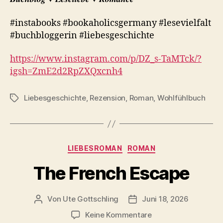
#instabooks #bookaholicsgermany #lesevielfalt
#buchbloggerin #liebesgeschichte
https://www.instagram.com/p/DZ_s-TaMTck/?
igsh=ZmE2d2RpZXQxcnh4
Liebesgeschichte
,
Rezension
,
Roman
,
Wohlfühlbuch
Schlagwörter
Kategorien
LIEBESROMAN
ROMAN
The French Escape
Von
Ute Gottschling
Juni 18, 2026
Beitragsautor
Veröffentlichungsdatum
zu
Keine Kommentare