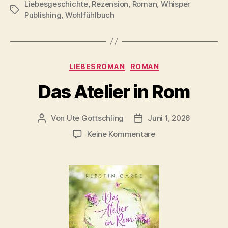
Liebesgeschichte
,
Rezension
,
Roman
,
Whisper
Schlagwörter
Publishing
,
Wohlfühlbuch
Kategorien
LIEBESROMAN
ROMAN
Das Atelier in Rom
Von
Ute Gottschling
Juni 1, 2026
Beitragsautor
Veröffentlichungsdatum
zu
Keine Kommentare
Das
Atelier
in
Rom