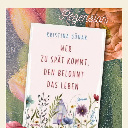
zu
spät
kommt,
den
belohnt
das
Leben