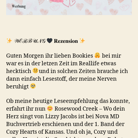
𝒲ℰℛℬ𝒰𝒩𝒢
𝐑𝐞𝐳𝐞𝐧𝐬𝐢𝐨𝐧
Guten Morgen ihr lieben Bookies
bei mir
war es in der letzen Zeit im Reallife etwas
hecktisch
und in solchen Zeiten brauche ich
dann einfach Lesestoff, der meine Nerven
beruhigt
Ob meine heutige Leseempfehlung das konnte,
erfahrt ihr nun
Rosewood Creek – Wo dein
Herz singt von Lizzy Jacobs ist bei Nova MD
Buchvertrieb erschienen und der 1. Band der
Cozy Hearts of Kansas. Und oh ja, Cozy und