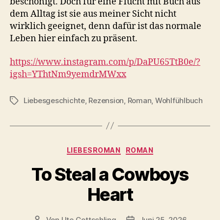
beschönigt. Doch für eine Flucht mit Buch aus
dem Alltag ist sie aus meiner Sicht nicht
wirklich geeignet, denn dafür ist das normale
Leben hier einfach zu präsent.
https://www.instagram.com/p/DaPU65TtB0e/?
igsh=YThtNm9yemdrMWxx
Liebesgeschichte
,
Rezension
,
Roman
,
Wohlfühlbuch
Schlagwörter
Kategorien
LIEBESROMAN
ROMAN
To Steal a Cowboys
Heart
Von
Ute Gottschling
Juni 25, 2026