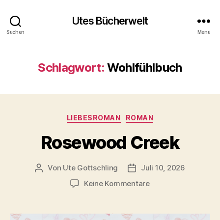
Utes Bücherwelt
Suchen
Menü
Schlagwort:
Wohlfühlbuch
Kategorien
LIEBESROMAN
ROMAN
Rosewood Creek
Von
Ute Gottschling
Juli 10, 2026
Beitragsautor
Veröffentlichungsdatum
zu
Keine Kommentare
Rosewood
Creek