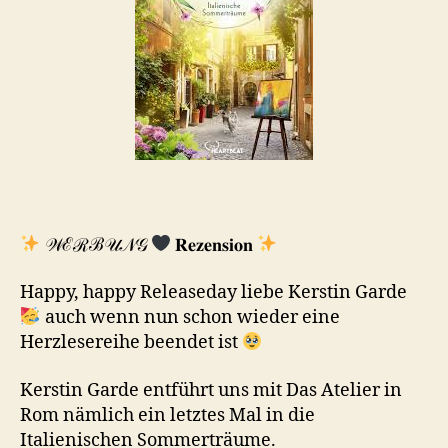
𝒲ℰℛℬ𝒰𝒩𝒢
𝐑𝐞𝐳𝐞𝐧𝐬𝐢𝐨𝐧
Happy, happy Releaseday liebe Kerstin Garde
auch wenn nun schon wieder eine
Herzlesereihe beendet ist
Kerstin Garde entführt uns mit Das Atelier in
Rom nämlich ein letztes Mal in die
Italienischen Sommerträume.