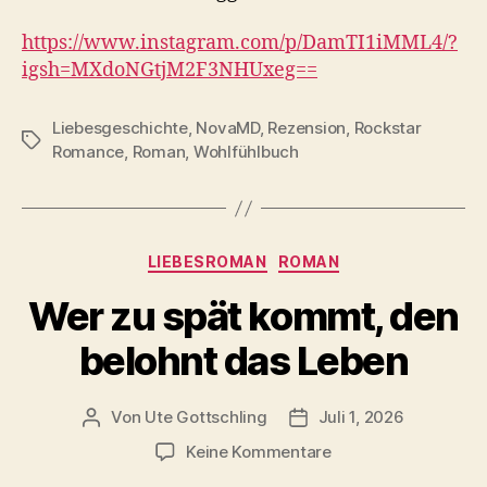
https://www.instagram.com/p/DamTI1iMML4/?
igsh=MXdoNGtjM2F3NHUxeg==
Liebesgeschichte
,
NovaMD
,
Rezension
,
Rockstar
Schlagwörter
Romance
,
Roman
,
Wohlfühlbuch
Kategorien
LIEBESROMAN
ROMAN
Wer zu spät kommt, den
belohnt das Leben
Von
Ute Gottschling
Juli 1, 2026
Beitragsautor
Veröffentlichungsdatum
zu
Keine Kommentare
Wer