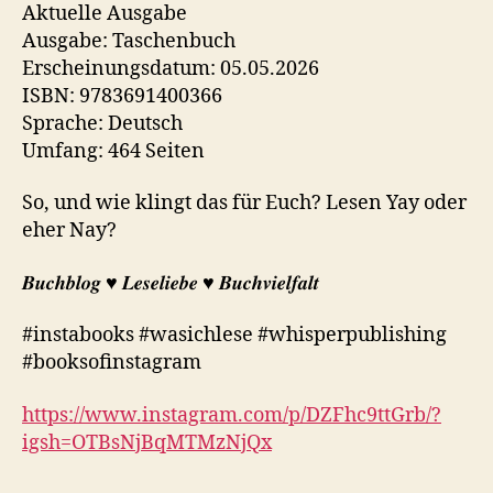
Aktuelle Ausgabe
Ausgabe: Taschenbuch
Erscheinungsdatum: 05.05.2026
ISBN: 9783691400366
Sprache: Deutsch
Umfang: 464 Seiten
So, und wie klingt das für Euch? Lesen Yay oder
eher Nay?
𝑩𝒖𝒄𝒉𝒃𝒍𝒐𝒈 ♥︎ 𝑳𝒆𝒔𝒆𝒍𝒊𝒆𝒃𝒆 ♥︎ 𝑩𝒖𝒄𝒉𝒗𝒊𝒆𝒍𝒇𝒂𝒍𝒕
#instabooks #wasichlese #whisperpublishing
#booksofinstagram
https://www.instagram.com/p/DZFhc9ttGrb/?
igsh=OTBsNjBqMTMzNjQx