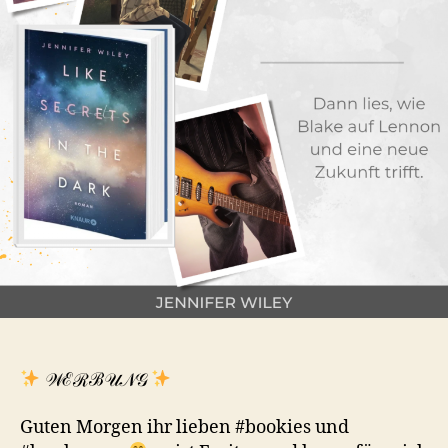
𝒲ℰℛℬ𝒰𝒩𝒢
Guten Morgen ihr lieben #bookies und