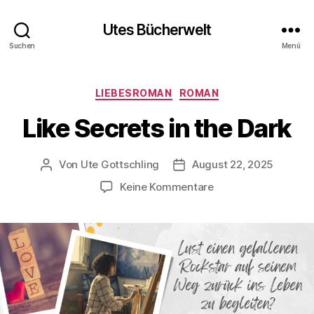
Utes Bücherwelt
Suchen
Menü
Kategorien
LIEBESROMAN
ROMAN
Like Secrets in the Dark
Von
Ute Gottschling
August 22, 2025
Beitragsautor
Veröffentlichungsdatum
zu
Keine Kommentare
Like
Secrets
in
the
Dark