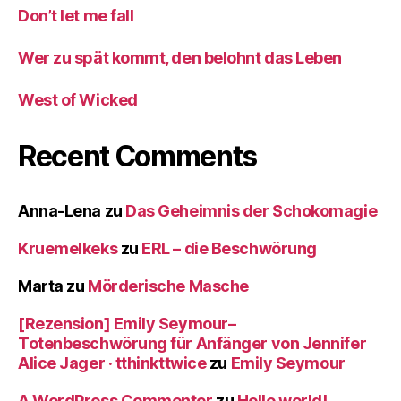
Don’t let me fall
Wer zu spät kommt, den belohnt das Leben
West of Wicked
Recent Comments
Anna-Lena
zu
Das Geheimnis der Schokomagie
Kruemelkeks
zu
ERL – die Beschwörung
Marta
zu
Mörderische Masche
[Rezension] Emily Seymour–
Totenbeschwörung für Anfänger von Jennifer
Alice Jager · tthinkttwice
zu
Emily Seymour
A WordPress Commenter
zu
Hello world!