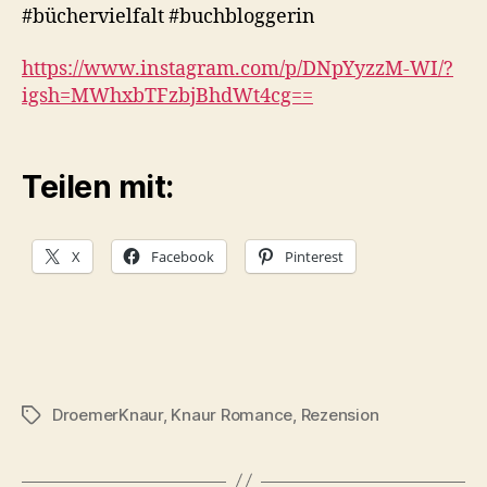
#büchervielfalt #buchbloggerin
https://www.instagram.com/p/DNpYyzzM-WI/?
igsh=MWhxbTFzbjBhdWt4cg==
Teilen mit:
X
Facebook
Pinterest
DroemerKnaur
,
Knaur Romance
,
Rezension
Schlagwörter