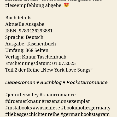
#leseempfehlung abgebe.
Buchdetails
Aktuelle Ausgabe
ISBN: 9783426293881
Sprache: Deutsch
Ausgabe: Taschenbuch
Umfang: 368 Seiten
Verlag: Knaur Taschenbuch
Erscheinungsdatum: 01.07.2025
Teil 2 der Reihe „New York Love Songs“
𝘓𝘪𝘦𝘣𝘦𝘴𝘳𝘰𝘮𝘢𝘯 ♥︎ 𝘉𝘶𝘤𝘩𝘣𝘭𝘰𝘨 ♥︎ 𝘙𝘰𝘤𝘬𝘴𝘵𝘢𝘳𝘳𝘰𝘮𝘢𝘯𝘤𝘦
#jenniferwiley #knaurromance
#droemerknaur #rezensionsexemplar
#instabooks #wasichlese #bookaholicsgermany
#liebesgeschichtenreihe #germanbookstagram