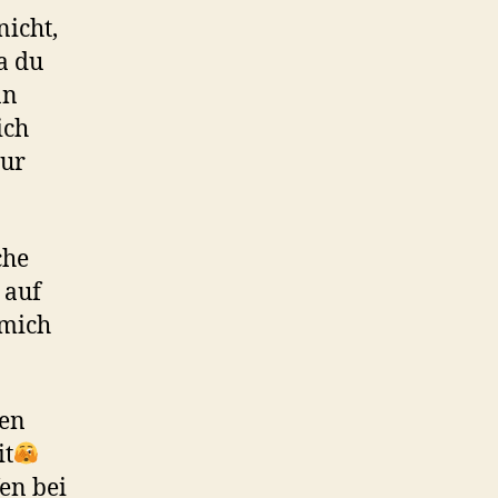
nicht,
a du
nn
ich
nur
che
 auf
 mich
pen
it
en bei