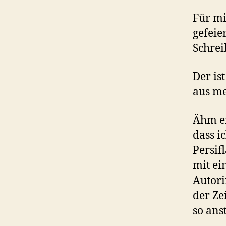
Für mi
gefeie
Schreib
Der is
aus me
Ähm ei
dass i
Persif
mit ei
Autori
der Ze
so anst