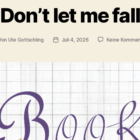
Don’t let me fal
Von
Ute Gottschling
Juli 4, 2026
Keine Kommen
tragsautor
Veröffentlichungsdatum