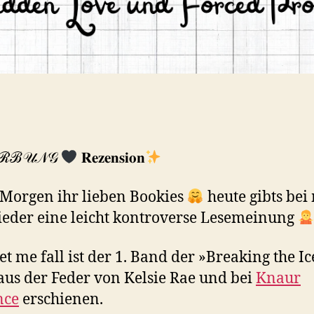
ℛℬ𝒰𝒩𝒢
𝐑𝐞𝐳𝐞𝐧𝐬𝐢𝐨𝐧
Morgen ihr lieben Bookies
heute gibts bei
eder eine leicht kontroverse Lesemeinung
let me fall ist der 1. Band der »Breaking the Ic
aus der Feder von Kelsie Rae und bei
Knaur
nce
erschienen.