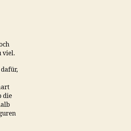
doch
 viel.
 dafür,
aart
 die
halb
iguren