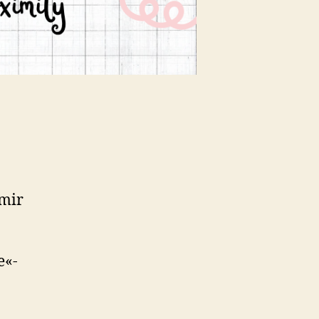
 mir
e«-