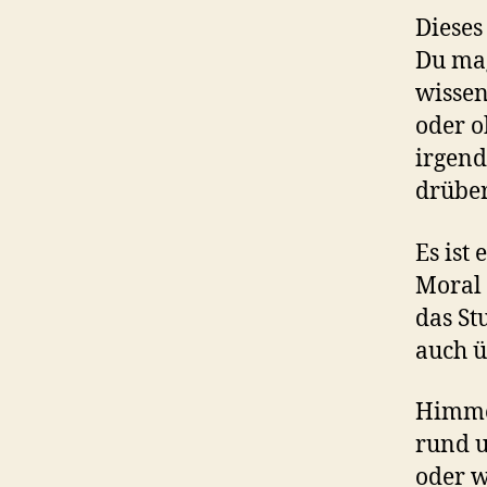
Dieses
Du mag
wissen
oder o
irgend
drüber 
Es ist
Moral 
das St
auch ü
Himme
rund u
oder w