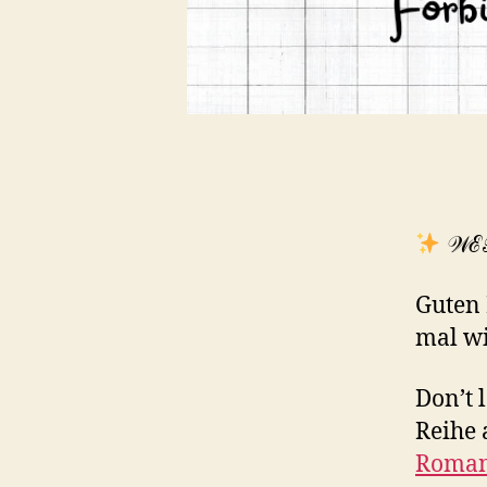
𝒲ℰ
Guten 
mal wi
Don’t 
Reihe 
Roma