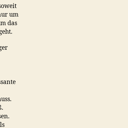
soweit
 nur um
um das
geht.
ger
ssante
uss.
ß.
sen.
ls