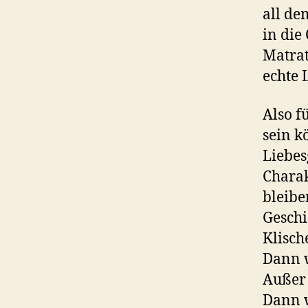
all de
in die
Matrat
echte 
Also f
sein k
Liebes
Charak
bleiben
Geschi
Klisch
Dann w
Außer 
Dann w