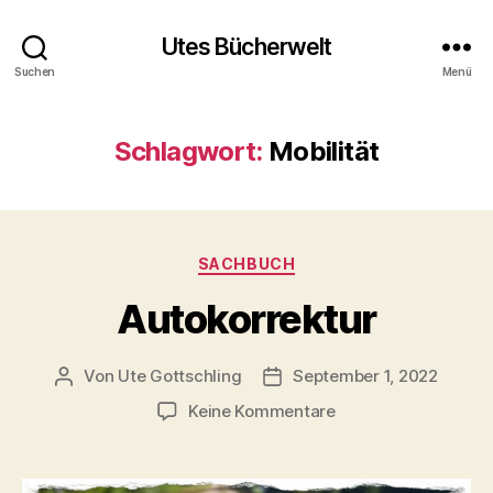
Utes Bücherwelt
Suchen
Menü
Schlagwort:
Mobilität
Kategorien
SACHBUCH
Autokorrektur
Von
Ute Gottschling
September 1, 2022
Beitragsautor
Veröffentlichungsdatum
zu
Keine Kommentare
Autokorrektur