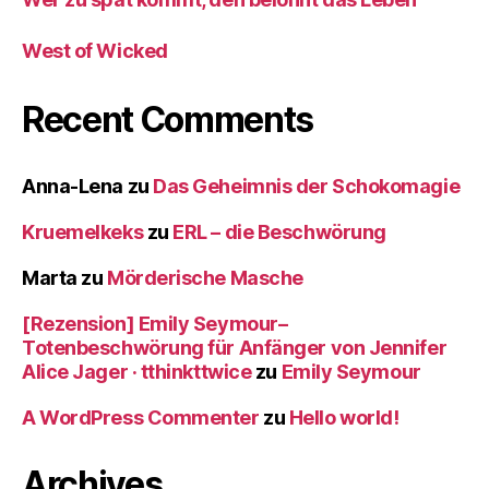
West of Wicked
Recent Comments
Anna-Lena
zu
Das Geheimnis der Schokomagie
Kruemelkeks
zu
ERL – die Beschwörung
Marta
zu
Mörderische Masche
[Rezension] Emily Seymour–
Totenbeschwörung für Anfänger von Jennifer
Alice Jager · tthinkttwice
zu
Emily Seymour
A WordPress Commenter
zu
Hello world!
Archives