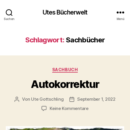
Utes Bücherwelt
Suchen
Menü
Schlagwort:
Sachbücher
Kategorien
SACHBUCH
Autokorrektur
Von
Ute Gottschling
September 1, 2022
Beitragsautor
Veröffentlichungsdatum
zu
Keine Kommentare
Autokorrektur