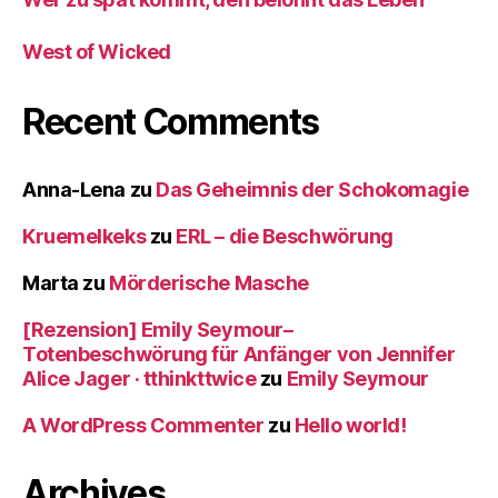
West of Wicked
Recent Comments
Anna-Lena
zu
Das Geheimnis der Schokomagie
Kruemelkeks
zu
ERL – die Beschwörung
Marta
zu
Mörderische Masche
[Rezension] Emily Seymour–
Totenbeschwörung für Anfänger von Jennifer
Alice Jager · tthinkttwice
zu
Emily Seymour
A WordPress Commenter
zu
Hello world!
Archives