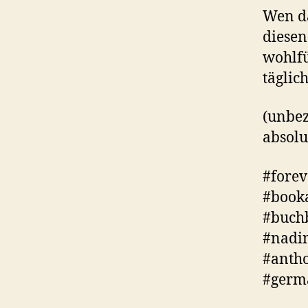
Wen da
diesen
wohlfü
täglic
(unbe
absolu
#forev
#booka
#buchb
#nadin
#anth
#germa