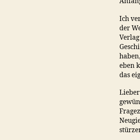
Anfan
Ich ve
der We
Verlag 
Geschi
haben,
eben k
das ei
Lieber
gewüns
Frage
Neugie
stürze