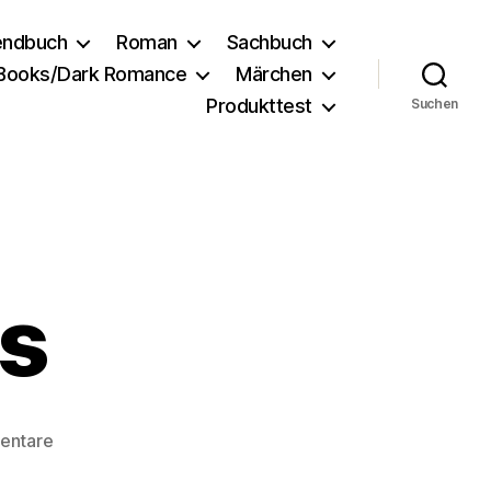
endbuch
Roman
Sachbuch
 Books/Dark Romance
Märchen
Produkttest
Suchen
rs
zu
entare
Forever