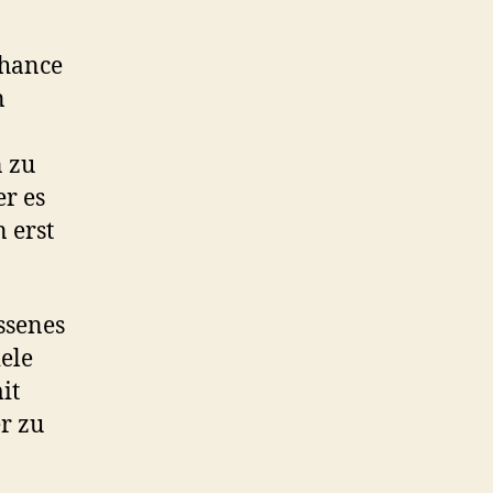
Chance
n
n zu
er es
 erst
ssenes
ele
it
r zu