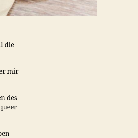
l die
ber mir
en des
 queer
eben