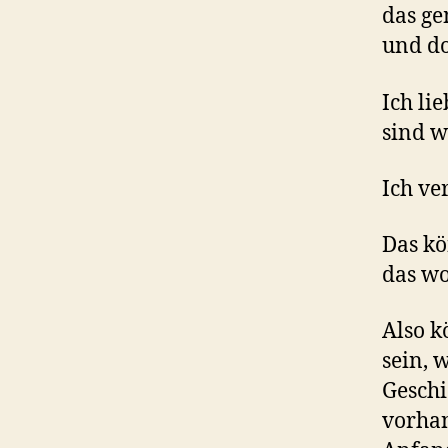
das ge
und doc
Ich li
sind w
Ich ve
Das kö
das wo
Also k
sein, 
Geschi
vorhan