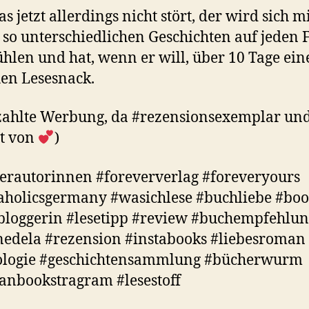
s jetzt allerdings nicht stört, der wird sich m
 so unterschiedlichen Geschichten auf jeden F
hlen und hat, wenn er will, über 10 Tage ein
hen Lesesnack.
zahlte Werbung, da #rezensionsexemplar un
t von
)
erautorinnen #foreververlag #foreveryours
holicsgermany #wasichlese #buchliebe #boo
loggerin #lesetipp #review #buchempfehlu
edela #rezension #instabooks #liebesroman
ologie #geschichtensammlung #bücherwurm
nbookstragram #lesestoff