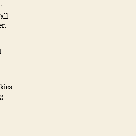
it
all
en
d
kies
ng