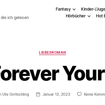
Fantasy
Kinder-/Jug
Hörbücher
Hot
 die ich gelesen
Kategorien
LIEBESROMAN
orever You
n
Ute Gottschling
Januar 13, 2023
Keine Komm
agsautor
Veröffentlichungsdatum