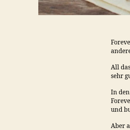
Foreve
andere
All da
sehr g
In den
Foreve
und bu
Aber a