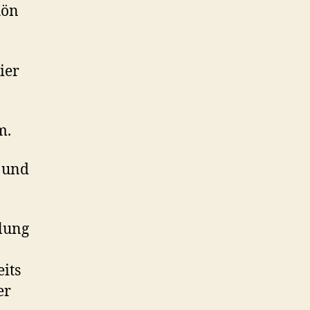
hön
ier
m.
n und
hlung
its
er