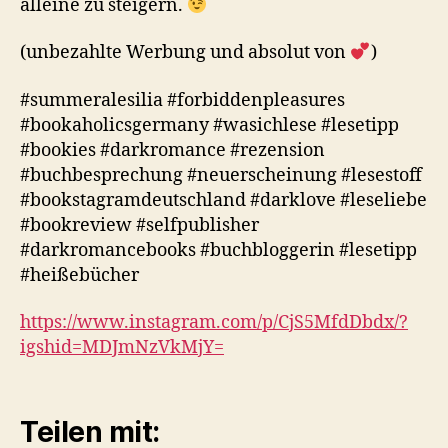
alleine zu steigern.
(unbezahlte Werbung und absolut von
)
#summeralesilia #forbiddenpleasures
#bookaholicsgermany #wasichlese #lesetipp
#bookies #darkromance #rezension
#buchbesprechung #neuerscheinung #lesestoff
#bookstagramdeutschland #darklove #leseliebe
#bookreview #selfpublisher
#darkromancebooks #buchbloggerin #lesetipp
#heißebücher
https://www.instagram.com/p/CjS5MfdDbdx/?
igshid=MDJmNzVkMjY=
Teilen mit: