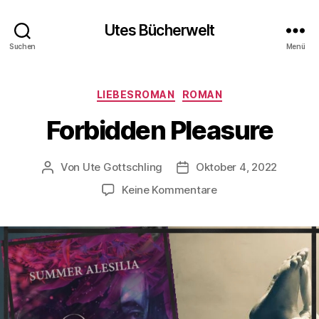
Utes Bücherwelt
Suchen
Menü
Kategorien
LIEBESROMAN
ROMAN
Forbidden Pleasure
Von
Ute Gottschling
Oktober 4, 2022
Beitragsautor
Veröffentlichungsdatum
zu
Keine Kommentare
Forbidden
Pleasure